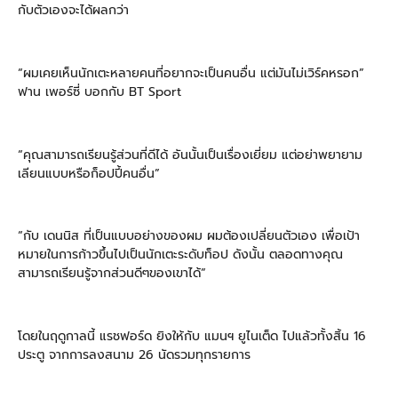
กับตัวเองจะได้ผลกว่า
“ผมเคยเห็นนักเตะหลายคนที่อยากจะเป็นคนอื่น แต่มันไม่เวิร์คหรอก”
ฟาน เพอร์ซี่ บอกกับ BT Sport
“คุณสามารถเรียนรู้ส่วนที่ดีได้ อันนั้นเป็นเรื่องเยี่ยม แต่อย่าพยายาม
เลียนแบบหรือก็อปปี้คนอื่น”
“กับ เดนนิส ที่เป็นแบบอย่างของผม ผมต้องเปลี่ยนตัวเอง เพื่อเป้า
หมายในการก้าวขึ้นไปเป็นนักเตะระดับท็อป ดังนั้น ตลอดทางคุณ
สามารถเรียนรู้จากส่วนดีๆของเขาได้”
โดยในฤดูกาลนี้ แรชฟอร์ด ยิงให้กับ แมนฯ ยูไนเต็ด ไปแล้วทั้งสิ้น 16
ประตู จากการลงสนาม 26 นัดรวมทุกรายการ