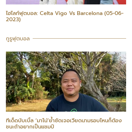
ไฮไลท์ฟุตบอล: Celta Vigo Vs Barcelona (05-06-
2023)
กูรูฟุตบอล
ทีเด็ดบับเบิ้ล ‘มาโน่’ย้ำชัดเจอเวียดนามรอบไหนก็ต้อง
ชนะถ้าอยากเป็นแชมป์