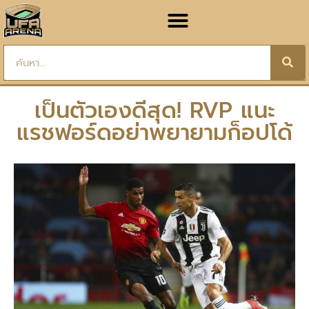
เป็นตัวเองดีสุด! RVP แนะ
แรชฟอร์ดอย่าพยายามก็อปโด้