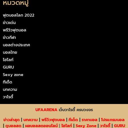
หมวดหมู่
ฟุตบอลโลก 2022
ข่าวเด่น
พรีวิวฟุตบอล
ข่าวกีฬา
บอลต่างประเทศ
บอลไทย
ไฮไลท์
GURU
Sexy zone
ทีเด็ด
บทความ
วาไรตี้
UFAARENA
เว็บวาไรตี้ ครบวงจร
ข่าวล่าสุด
|
บทความ
|
พรีวิวฟุตบอล
|
ทีเด็ด
|
ราคาบอล
|
โปรแกรมบอล
|
ดูบอลสด
|
ผลบอลสดออนไลน์
|
ไฮไลท์
|
Sexy Zone
|
วาไรตี้
|
GURU