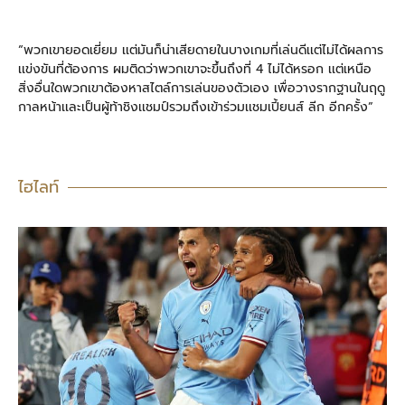
“พวกเขายอดเยี่ยม เเต่มันก็น่าเสียดายในบางเกมที่เล่นดีเเต่ไม่ได้ผลการ
เเข่งขันที่ต้องการ ผมติดว่าพวกเขาจะขึ้นถึงที่ 4 ไม่ได้หรอก เเต่เหนือ
สิ่งอื่นใดพวกเขาต้องหาสไตล์การเล่นของตัวเอง เพื่อวางรากฐานในฤดู
กาลหน้าเเละเป็นผู้ท้าชิงเเชมป์รวมถึงเข้าร่วมเเชมเปี้ยนส์ ลีก อีกครั้ง”
ไฮไลท์