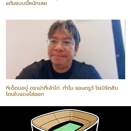
แต้มแบบนี้หนักเลย
ทีเด็ดบอบู๋ ดราม่าที่เล้าไก่…ทำไม แอนดรูว์ โรเบิร์ตสัน
โดนใบแดงไล่ออก