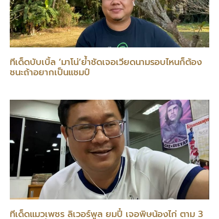
ทีเด็ดบับเบิ้ล ‘มาโน่’ย้ำชัดเจอเวียดนามรอบไหนก็ต้อง
ชนะถ้าอยากเป็นแชมป์
ทีเด็ดแมวเพชร ลิเวอร์พูล ยมปี๋ เจอพิษน้องไก่ ตาม 3