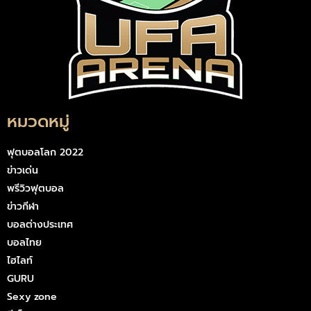
หมวดหมู่
ฟุตบอลโลก 2022
ข่าวเด่น
พรีวิวฟุตบอล
ข่าวกีฬา
บอลต่างประเทศ
บอลไทย
ไฮไลท์
GURU
Sexy zone