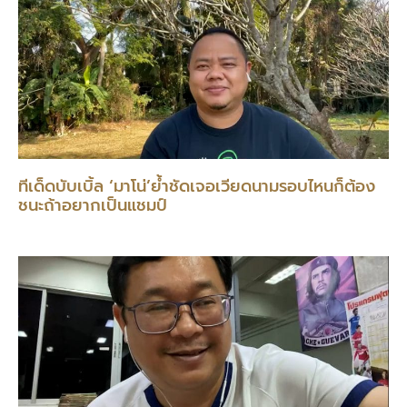
ทีเด็ดบับเบิ้ล ‘มาโน่’ย้ำชัดเจอเวียดนามรอบไหนก็ต้อง
ชนะถ้าอยากเป็นแชมป์