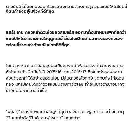
ดาวยิงไก่เดือยทองออกโรงแสดงความต้องการชูถ้วยแชมป์ให้ได้ในปีนี้
ชี้ตนกำลังอยู่ในช่วงที่ดีที่สุด
แฮร์รี่ เคน กองหน้าตัวเก่งของสเปอร์ส ออกมาตั้งเป้าหมายพาทีมคว้า
แชมป์ให้ได้สักรายการในฤดูกาลนี้ ซึ่งเป็นเป้าหมายสำคัญของตัวเอง
พร้อมชี้ว่าตนกำลังอยู่ในช่วงที่ดีที่สุด
โดยกองหน้าทีมชาติอังฤษนับเป็นกองหน้าฟอร์มแรงที่คว้ารางวัลดาว
ซัลโวมาแล้ว 2สมัยในปี 2015/16 และ 2016/17 ซึ่งในแง่ของผลงาน
ส่วนตัวเขาทำได้อย่างยอดเยี่ยม มีลุ้นดาวซัลโวทุกปี แต่กับทัพไก่เดือย
ทอง เขาไม่เคยได้คว้าถ้วยแชมป์รายการใดเลย ทำให้มีข่าวว่าเขาอยากจะ
ย้ายทีมไปหาความสำเร็จ
“ผมอยู่ในช่วงที่มีพละกำลังสูงที่สุด เพระคนชอบพูดกันแบบนี้ ผมอายุ
27 และกำลังรู้สึกดีและเฟรชมาก” เคนกล่าว