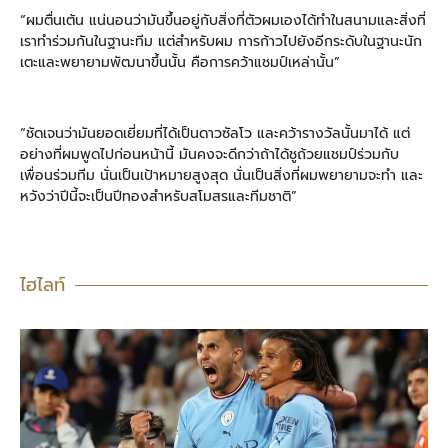
“ผมตื่นเต้น แน่นอนว่ามันขึ้นอยู่กับสิ่งที่ตัวผมเองได้ทำในสนามและสิ่งที่
เราทำร่วมกันในฐานะทีม แต่สำหรับผม การก้าวไปยังอีกระดับในฐานะนัก
เตะและพยายามพัฒนาขึ้นนั้น คือการคว้าแชมป์เหล่านั้น”
“ชัดเจนว่ามันยอดเยี่ยมที่ได้เป็นดาวซัลโว และคว้ารางวัลนั้นมาได้ แต่
อย่างที่ผมพูดไปก่อนหน้านี้ มันคงจะดีกว่าถ้าได้ชูถ้วยแชมป์ร่วมกับ
เพื่อนร่วมทีม นั่นเป็นเป้าหมายสูงสุด นั่นเป็นสิ่งที่ผมพยายามจะทำ และ
หวังว่าปีนี้จะเป็นปีทองสำหรับสโมสรและทีมชาติ”
ไฮไลท์