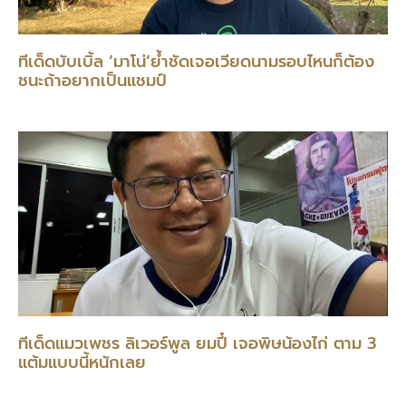
ทีเด็ดบับเบิ้ล ‘มาโน่’ย้ำชัดเจอเวียดนามรอบไหนก็ต้อง
ชนะถ้าอยากเป็นแชมป์
ทีเด็ดแมวเพชร ลิเวอร์พูล ยมปี๋ เจอพิษน้องไก่ ตาม 3
แต้มแบบนี้หนักเลย