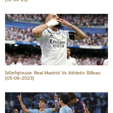
ไฮไลท์ฟุตบอล: Real Madrid Vs Athletic Bilbao
(05-06-2023)