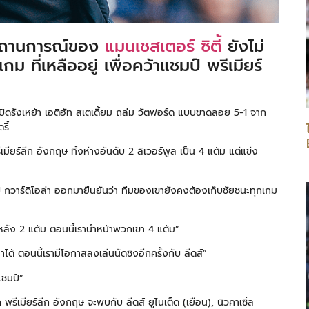
า สถานการณ์ของ
แมนเชสเตอร์ ซิตี้
ยังไม่
ที่เหลืออยู่ เพื่อคว้าแชมป์ พรีเมียร์
ิดรังเหย้า เอติฮัท สเตเดี้ยม ถล่ม วัตฟอร์ด แบบขาดลอย 5-1 จาก
รี้
เมียร์ลีก อังกฤษ ทิ้งห่างอันดับ 2 ลิเวอร์พูล เป็น 4 แต้ม แต่แข่ง
ป กวาร์ดิโอล่า ออกมายืนยันว่า ทีมของเขายังคงต้องเก็บชัยชนะทุกเกม
หลัง 2 แต้ม ตอนนี้เรานำหน้าพวกเขา 4 แต้ม”
าได้ ตอนนี้เรามีโอกาสลงเล่นนัดชิงอีกครั้งกับ ลีดส์”
แชมป์”
พรีเมียร์ลีก อังกฤษ จะพบกับ ลีดส์ ยูไนเต็ด (เยือน), นิวคาเซิ่ล