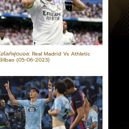
ไฮไลท์ฟุตบอล: Real Madrid Vs Athletic
Bilbao (05-06-2023)