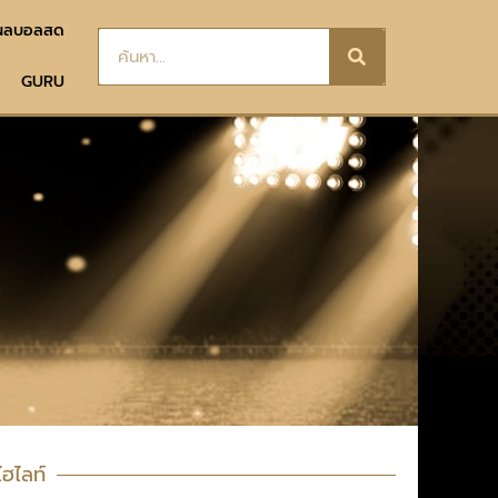
ผลบอลสด
GURU
ไฮไลท์