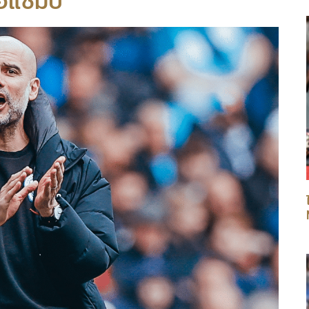
่อแชมป์