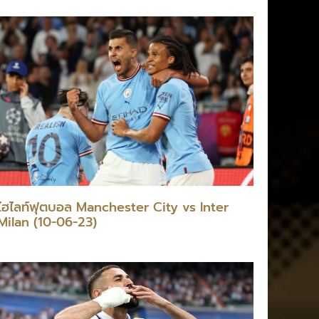
ไฮไลท์ฟุตบอล Manchester City vs Inter
Milan (10-06-23)