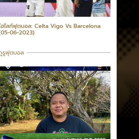
ไฮไลท์ฟุตบอล: Celta Vigo Vs Barcelona
(05-06-2023)
กูรูฟุตบอล