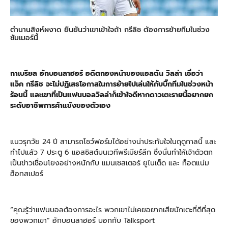
ตำนานสิงห์ผงาด ยืนยันว่าเขาเข้าใจถ้า กรีลิช ต้องการย้ายทีมในช่วง
ซัมเมอร์นี้
กาเบรียล อักบอนลาฮอร์ อดีตกองหน้าของแอสตัน วิลล่า เชื่อว่า
แจ็ค กรีลิช จะไม่ปฏิเสธโอกาสในการย้ายไปเล่นให้กับบิ๊กทีมในช่วงหน้า
ร้อนนี้ และเขาที่เป็นแฟนบอลวิลล่าก็เข้าใจดีหากดาวเตะรายนี้อยากยก
ระดับอาชีพการค้าแข้งของตัวเอง
แนวรุกวัย 24 ปี สามารถโชว์ฟอร์มได้อย่างน่าประทับใจในฤดูกาลนี้ และ
ทำไปแล้ว 7 ประตู 6 แอสซิสต์บนเวทีพรีเมียร์ลีก ซึ่งนั่นทำให้เจ้าตัวตก
เป็นข่าวเชื่อมโยงอย่างหนักกับ แมนเชสเตอร์ ยูไนเต็ด และ ท็อตแน่ม
ฮ็อทสเปอร์
“คุณรู้ว่าแฟนบอลต้องการอะไร พวกเขาไม่เคยอยากเสียนักเตะที่ดีที่สุด
ของพวกเขา” อักบอนลาฮอร์ บอกกับ Talksport