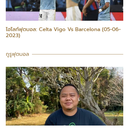
ไฮไลท์ฟุตบอล: Celta Vigo Vs Barcelona (05-06-
2023)
กูรูฟุตบอล