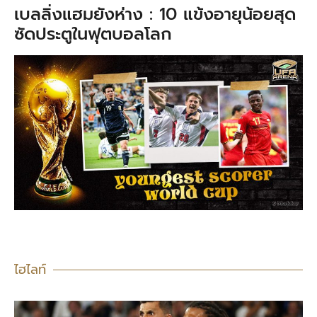
เบลลิ่งแฮมยังห่าง : 10 แข้งอายุน้อยสุด
ซัดประตูในฟุตบอลโลก
ไฮไลท์