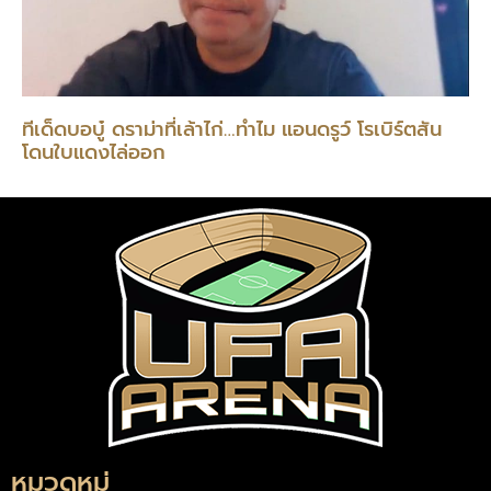
ทีเด็ดบอบู๋ ดราม่าที่เล้าไก่…ทำไม แอนดรูว์ โรเบิร์ตสัน
โดนใบแดงไล่ออก
หมวดหมู่