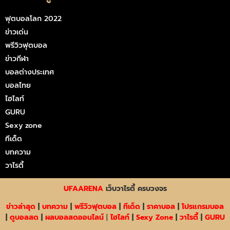
ฟุตบอลโลก 2022
ข่าวเด่น
พรีวิวฟุตบอล
ข่าวกีฬา
บอลต่างประเทศ
บอลไทย
ไฮไลท์
GURU
Sexy zone
ทีเด็ด
บทความ
วาไรตี้
UFAARENA
เว็บวาไรตี้ ครบวงจร
ข่าวล่าสุด
|
บทความ
|
พรีวิวฟุตบอล
|
ทีเด็ด
|
ราคาบอล
|
โปรแกรมบอล
|
ดูบอลสด
|
ผลบอลสดออนไลน์
|
ไฮไลท์
|
Sexy Zone
|
วาไรตี้
|
GURU