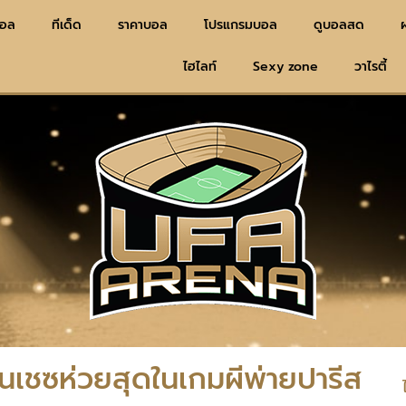
บอล
ทีเด็ด
ราคาบอล
โปรแกรมบอล
ดูบอลสด
ไฮไลท์
Sexy zone
วาไรตี้
้ซานเชซห่วยสุดในเกมผีพ่ายปารีส