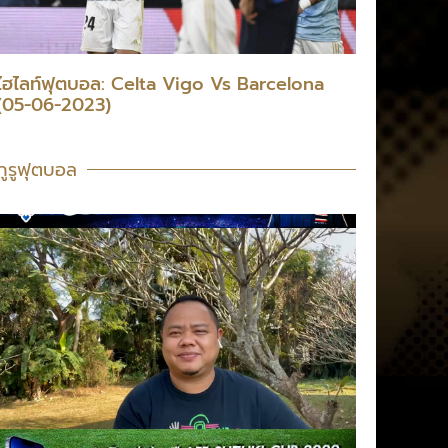
ไฮไลท์ฟุตบอล: Celta Vigo Vs Barcelona
(05-06-2023)
กูรูฟุตบอล