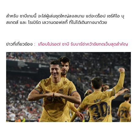
สำหรับ ชาบีเกมนี้ จะใส่ผู้เล่นชุดใหญ่ลงสนาม แต่จะดร็อป เซร์คิโอ บุ
สเกตส์ และ โรเบิร์ต เลวานดอฟสกี้ ที่ไม่ได้เดินทางมาด้วย
ข่าวที่เกี่ยวข้อง :
เกือบไม่รอด! ชาบี รับบาร์ซ่าคว้าชัยทดเจ็บสุดสำคัญ