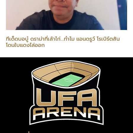
ทีเด็ดบอบู๋ ดราม่าที่เล้าไก่…ทำไม แอนดรูว์ โรเบิร์ตสัน
โดนใบแดงไล่ออก