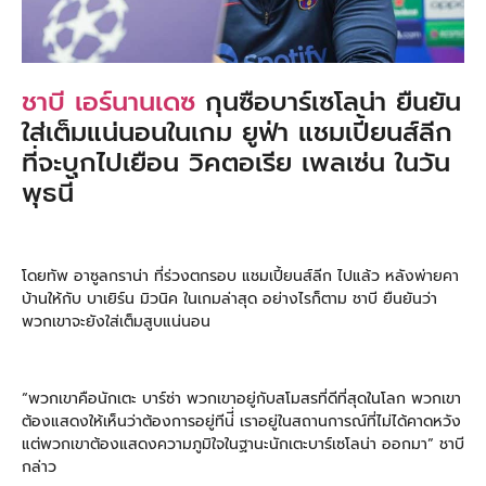
ชาบี เอร์นานเดซ
กุนซือบาร์เซโลน่า ยืนยัน
ใส่เต็มแน่นอนในเกม ยูฟ่า แชมเปี้ยนส์ลีก
ที่จะบุกไปเยือน วิคตอเรีย เพลเซ่น ในวัน
พุธนี้
โดยทัพ อาซูลกราน่า ที่ร่วงตกรอบ แชมเปี้ยนส์ลีก ไปแล้ว หลังพ่ายคา
บ้านให้กับ บาเยิร์น มิวนิค ในเกมล่าสุด อย่างไรก็ตาม ชาบี ยืนยันว่า
พวกเขาจะยังใส่เต็มสูบแน่นอน
“พวกเขาคือนักเตะ บาร์ซ่า พวกเขาอยู่กับสโมสรที่ดีที่สุดในโลก พวกเขา
ต้องแสดงให้เห็นว่าต้องการอยู่ทีน่ี่ เราอยู่ในสถานการณ์ที่ไม่ได้คาดหวัง
แต่พวกเขาต้องแสดงความภูมิใจในฐานะนักเตะบาร์เซโลน่า ออกมา” ชาบี
กล่าว