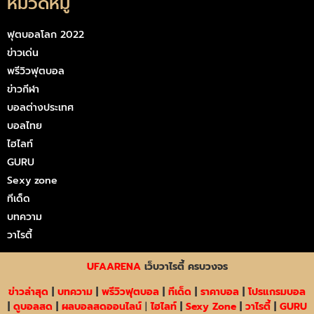
หมวดหมู่
ฟุตบอลโลก 2022
ข่าวเด่น
พรีวิวฟุตบอล
ข่าวกีฬา
บอลต่างประเทศ
บอลไทย
ไฮไลท์
GURU
Sexy zone
ทีเด็ด
บทความ
วาไรตี้
UFAARENA
เว็บวาไรตี้ ครบวงจร
ข่าวล่าสุด
|
บทความ
|
พรีวิวฟุตบอล
|
ทีเด็ด
|
ราคาบอล
|
โปรแกรมบอล
|
ดูบอลสด
|
ผลบอลสดออนไลน์
|
ไฮไลท์
|
Sexy Zone
|
วาไรตี้
|
GURU