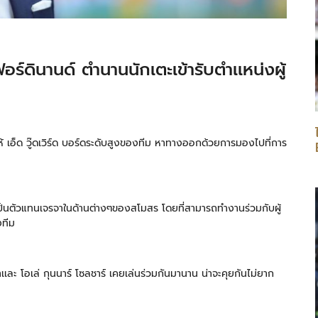
ฟอร์ดินานด์ ตำนานนักเตะเข้ารับตำเเหน่งผู้
้ เอ็ด วู๊ดเวิร์ด บอร์ดระดับสูงของทีม หาทางออกด้วยการมองไปที่การ
 เป็นตัวแทนเจรจาในด้านต่างๆของสโมสร โดยที่สามารถทำงานร่วมกับผู้
งทีม
ขาเเละ โอเล่ กุนนาร์ โซลชาร์ เคยเล่นร่วมกันมานาน น่าจะคุยกันไม่ยาก