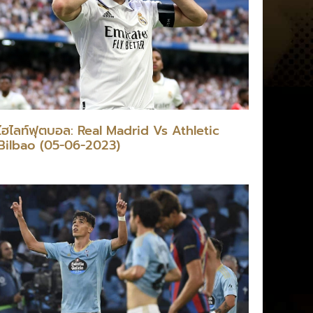
ไฮไลท์ฟุตบอล: Real Madrid Vs Athletic
Bilbao (05-06-2023)