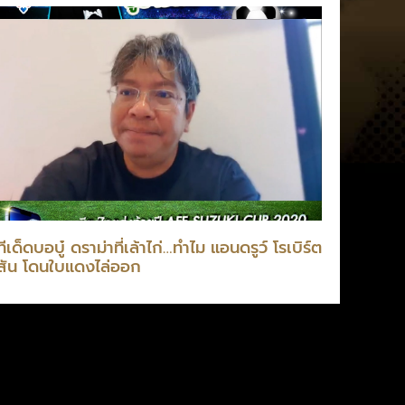
ทีเด็ดบอบู๋ ดราม่าที่เล้าไก่…ทำไม แอนดรูว์ โรเบิร์ต
สัน โดนใบแดงไล่ออก