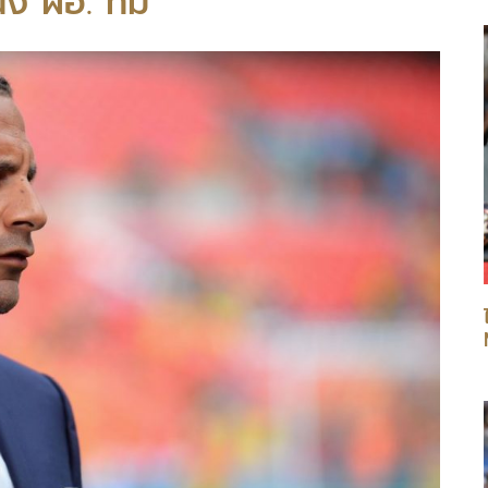
่ง ผอ. ทีม