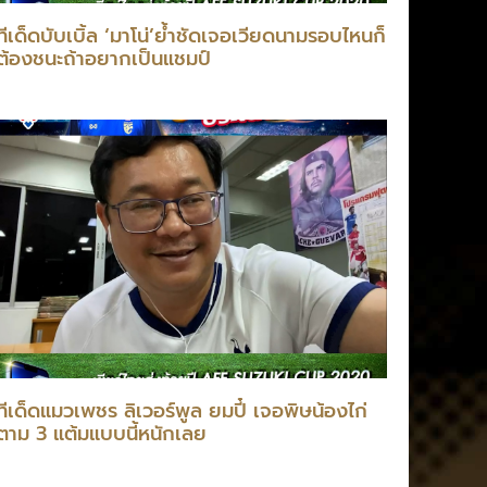
ทีเด็ดบับเบิ้ล ‘มาโน่’ย้ำชัดเจอเวียดนามรอบไหนก็
ต้องชนะถ้าอยากเป็นแชมป์
ทีเด็ดแมวเพชร ลิเวอร์พูล ยมปี๋ เจอพิษน้องไก่
ตาม 3 แต้มแบบนี้หนักเลย