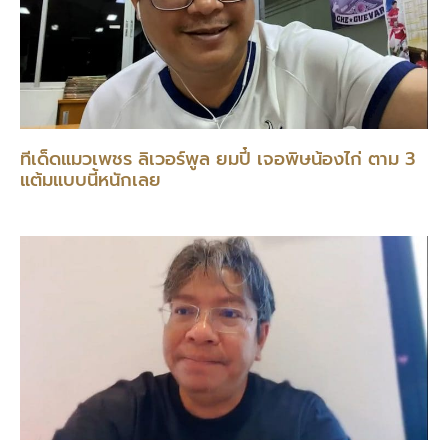
ทีเด็ดแมวเพชร ลิเวอร์พูล ยมปี๋ เจอพิษน้องไก่ ตาม 3
แต้มแบบนี้หนักเลย