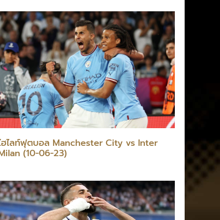
ไฮไลท์ฟุตบอล Manchester City vs Inter
Milan (10-06-23)