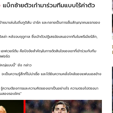
ง
แบ็กซ้ายตัวเก๋ามาร่วมทีมแบบไร้ค่าตัว
่อย้ายมาเล่นในถิ่นกูดิสัน ปาร์ค และกลายเป็นการเซ็นสัญญาคนแรกของ
ล่า หลังจบฤดูกาล ซึ่งเจ้าตัวปฎิเสธข้อเสนอจากทีมในพรีเมียร์ลีก,
ฟเวอร์ตัน คือปัจจัยสำคัญในการตัดสินใจของเขาที่เข้าร่วมกับทีม
ัตฟอร์ด
มใหญ่แบบนี้” ยัง กล่าว
 จะเป็นความรู้สึกที่ไม่น่าเชื่อ และได้ยินความคลั่งไคล้ของแฟนบอลข้าง
ขา รู้ความต้องการและความคิดของเขาเป็นอย่างไร ความตรงไปตรงมา
ป็นสองรองใคร”