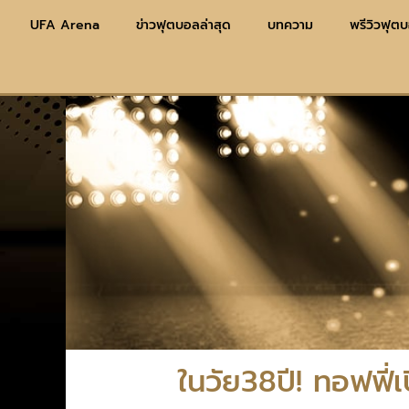
UFA Arena
ข่าวฟุตบอลล่าสุด
บทความ
พรีวิวฟุต
ในวัย38ปี! ทอฟฟี่เป