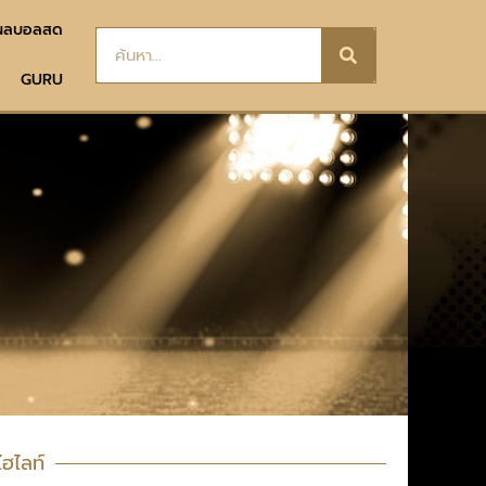
ผลบอลสด
GURU
ไฮไลท์