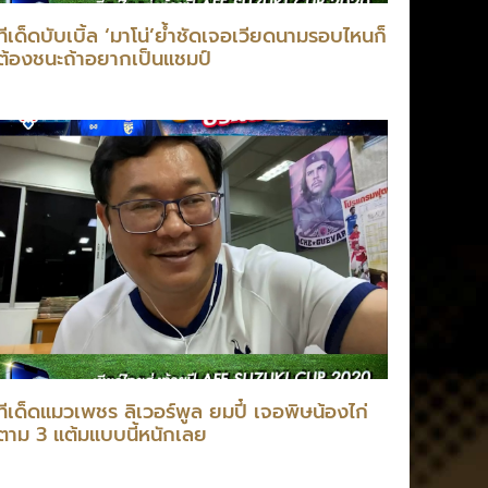
ทีเด็ดบับเบิ้ล ‘มาโน่’ย้ำชัดเจอเวียดนามรอบไหนก็
ต้องชนะถ้าอยากเป็นแชมป์
ทีเด็ดแมวเพชร ลิเวอร์พูล ยมปี๋ เจอพิษน้องไก่
ตาม 3 แต้มแบบนี้หนักเลย