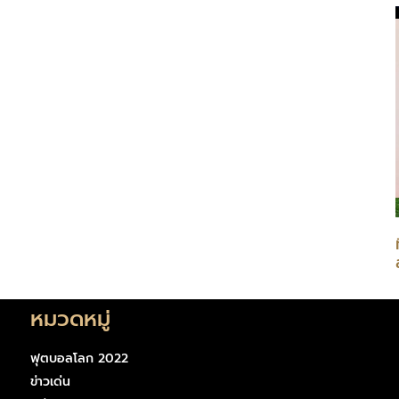
หมวดหมู่
ฟุตบอลโลก 2022
ข่าวเด่น