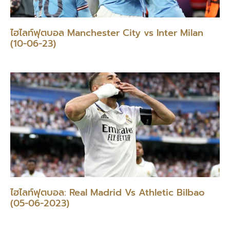
ไฮไลท์ฟุตบอล Manchester City vs Inter Milan
(10-06-23)
ไฮไลท์ฟุตบอล: Real Madrid Vs Athletic Bilbao
(05-06-2023)