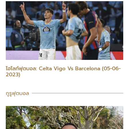
ไฮไลท์ฟุตบอล: Celta Vigo Vs Barcelona (05-06-
2023)
กูรูฟุตบอล