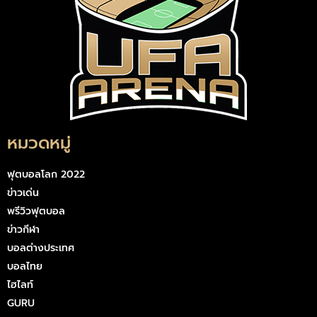
หมวดหมู่
ฟุตบอลโลก 2022
ข่าวเด่น
พรีวิวฟุตบอล
ข่าวกีฬา
บอลต่างประเทศ
บอลไทย
ไฮไลท์
GURU