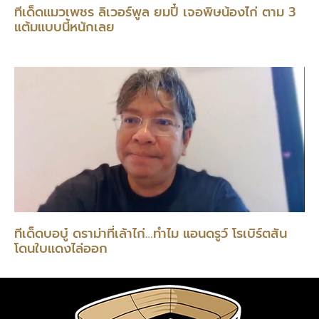
ทีเด็ดแมวเพชร ลิเวอร์พูล ยมปี๋ เจอพิษน้องไก่ ตาม 3
แต้มแบบนี้หนักเลย
ทีเด็ดบอบู๋ ดราม่าที่เล้าไก่…ทำไม แอนดรูว์ โรเบิร์ตสัน
โดนใบแดงไล่ออก