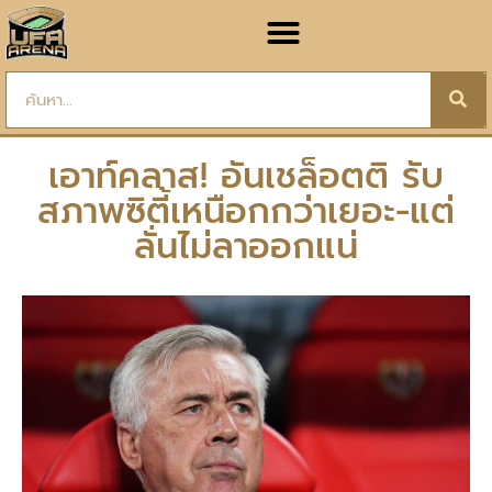
เอาท์คลาส! อันเชล็อตติ รับ
สภาพซิตี้เหนือกกว่าเยอะ-แต่
ลั่นไม่ลาออกแน่