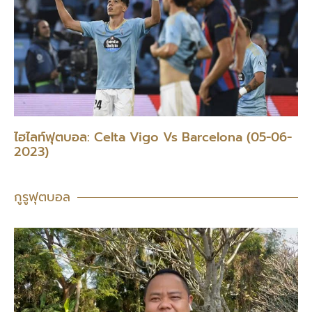
ไฮไลท์ฟุตบอล: Celta Vigo Vs Barcelona (05-06-
2023)
กูรูฟุตบอล