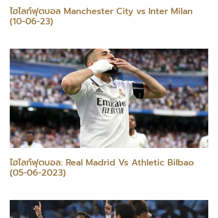
ไฮไลท์ฟุตบอล Manchester City vs Inter Milan
(10-06-23)
ไฮไลท์ฟุตบอล: Real Madrid Vs Athletic Bilbao
(05-06-2023)