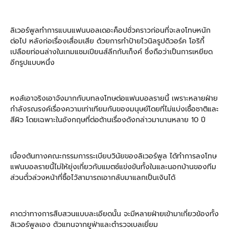
ลิเวอร์พูลทำการแบนแฟนบอลเดอะค็อปชั่วคราวก่อนที่จะลงโทษหนัก
ต่อไป หลังก่อเรื่องเสื่อมเสีย ด้วยการทำป้ายไวนิลรูปดิวอร์ค โอริกี้
เปลือยท่อนล่างในเกมแชมเปียนส์ลีกกับเก็งค์ ซึ่งถือว่าเป็นการเหยียด
อีกรูปแบบหนึ่ง
หงส์เอาจริงเอาจังมากกับบทลงโทษต่อแฟนบอลรายนี้ เพราะหลายฝ่าย
กำลังรณรงค์เรื่องความเท่าเทียมกันของมนุษย์โดยที่ไม่แบ่งเชื้อชาติและ
สีผิว โดยเฉพาะในอังกฤษที่ต่อต้านเรื่องดังกล่าวมานานหลาย 10 ปี
เบื้องต้นทางคณะกรรมการระเบียบวินัยของลิเวอร์พูล ได้ทำการลงโทษ
แฟนบอลรายนี้ไม่ให้ยุ่งเกี่ยวกับแมตช์แข่งขันทั้งในและนอกบ้านของทีม
ส่วนตั๋วล่วงหน้าที่ซื้อไว้สามารถเอากลับมาแลกเป็นเงินได้
คาดว่าทางการสืบสวนแบบละเอียดนั้น จะมีหลายฝ่ายเข้ามาเกี่ยวข้องทั้ง
ลิเวอร์พูลเอง ตัวแทนจากยูฟ่าและตำรวจเบลเยี่ยม