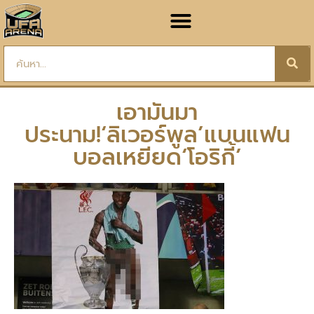
เอามันมา
ประนาม!‘ลิเวอร์พูล’แบนแฟน
บอลเหยียด‘โอริกี้’