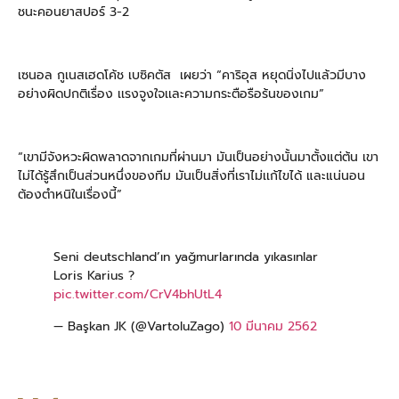
ชนะคอนยาสปอร์ 3-2
เซนอล กูเนสเฮดโค้ช เบซิคตัส เผยว่า “คาริอุส หยุดนิ่งไปแล้วมีบาง
อย่างผิดปกติเรื่อง เเรงจูงใจเเละความกระตือรือร้นของเกม”
“เขามีจังหวะผิดพลาดจากเกมที่ผ่านมา มันเป็นอย่างนั้นมาตั้งแต่ต้น เขา
ไม่ได้รู้สึกเป็นส่วนหนึ่งของทีม มันเป็นสิ่งที่เราไม่เเก้ไขได้ และแน่นอน
ต้องตำหนิในเรื่องนี้”
Seni deutschland’ın yağmurlarında yıkasınlar
Loris Karius ?
pic.twitter.com/CrV4bhUtL4
— Başkan JK (@VartoluZago)
10 มีนาคม 2562