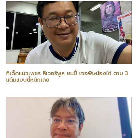
ทีเด็ดแมวเพชร ลิเวอร์พูล ยมปี๋ เจอพิษน้องไก่ ตาม 3
แต้มแบบนี้หนักเลย