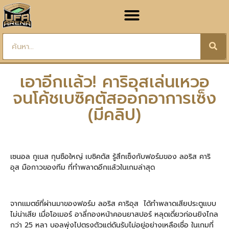
เอาอีกเเล้ว! คาริอุสเล่นเหวอ
จนโค้ชเบซิคตัสออกอาการเซ็ง
(มีคลิป)
เซนอล กูเนส กุนซือใหญ่ เบซิคตัส รู้สึกเซ็งกับฟอร์มของ ลอริส คาริ
อุส มือกาวของทีม ที่ทำพลาดอีกเเล้วในเกมล่าสุด
จากเเมตช์ที่ผ่านมาของฟอร์ม ลอริส คาริอุส
ได้ทำพลาดเสียประตูเเบบ
ไม่น่าเสีย เมื่อโอเมอร์ อาลี่กองหน้าคอนยาสปอร์ หลุดเดี่ยวก่อนยิงไกล
กว่า 25 หลา บอลพุ่งไปตรงตัวแต่ดันรับไม่อยู่อย่างเหลือเชื่อ ในเกมที่