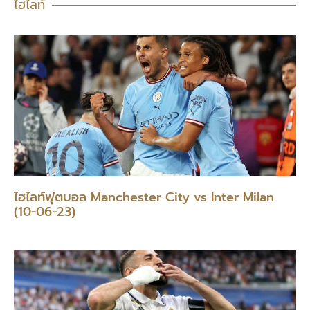
ไฮไลท์
ไฮไลท์ฟุตบอล Manchester City vs Inter Milan
(10-06-23)