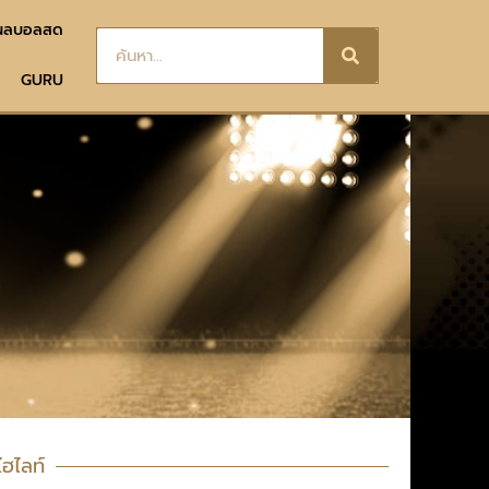
ผลบอลสด
GURU
ไฮไลท์