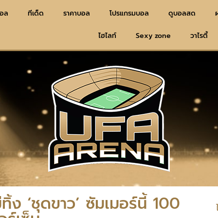
บอล
ทีเด็ด
ราคาบอล
โปรแกรมบอล
ดูบอลสด
ไฮไลท์
Sexy zone
วาไรตี้
่ทิ้ง ‘ชุดขาว’ ซัมเมอร์นี้ 100