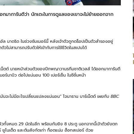
อกมาการันตีว่า นักเตะในการดูแลของเขาจะไม่ย้ายออกจาก
อัล มาดริด ในช่วงซัมเมอร์นี้ หลังเจ้าตัวถูกดร็อปเป็นตัวสำรองอยู่
ตัวไม่สามารถปรับตัวให้เข้ากับการใช้ชีวิตในสเปนได้
เน็ตต์ นายหน้าส่วนตัวของปีกพญาวานรทีมชาติเวลส์ ได้ออกมาการันตี
เบอร์นาบิว ต่อไปแน่นอน 100 เปอร์เซ็น ในซีซั่นหน้า
น มันจะไม่มีอะไรเปลี่ยนแปลงแน่นอน”
โจนาธาน บาร์เน็ตต์
เผยกับ
BBC
แล้วทั้งหมด 29 นัดในลีก พร้อมกับยิง 8 ประตู นอกจากนี้เจ้าตัวยังตก
ยูไนเต็ด และต้นสังกัดเก่า ท็อตแน่ม ฮ็อทสเปอร์ ด้วย