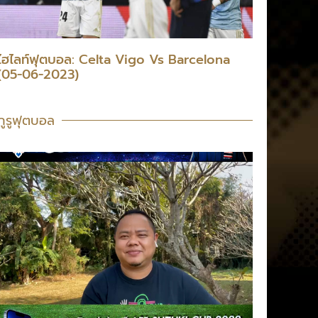
ไฮไลท์ฟุตบอล: Celta Vigo Vs Barcelona
(05-06-2023)
กูรูฟุตบอล