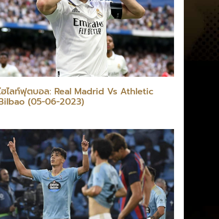
ไฮไลท์ฟุตบอล: Real Madrid Vs Athletic
Bilbao (05-06-2023)