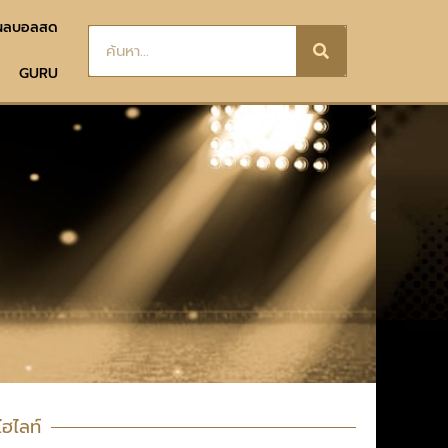
ผลบอลสด
GURU
ไฮไลท์