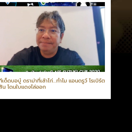
ทีเด็ดบอบู๋ ดราม่าที่เล้าไก่…ทำไม แอนดรูว์ โรเบิร์ต
สัน โดนใบแดงไล่ออก