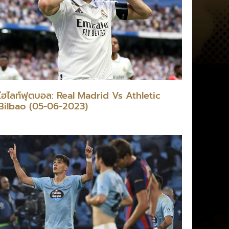
ไฮไลท์ฟุตบอล: Real Madrid Vs Athletic
Bilbao (05-06-2023)