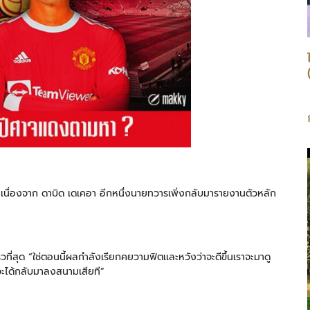
่นเนื่องจาก ดาบิด เดเคอา อีกหนึ่งนายทวารเพิ่งกลับมารายงานตัวหลัก
ร็วที่สุด “ใช่ตอนนี้ผลกำลังเรียกคยวามฟิตเเละหวังว่าจะดีขึ้นเราจะมาดู
าจะได้กลับมาลงสนามเสียที”