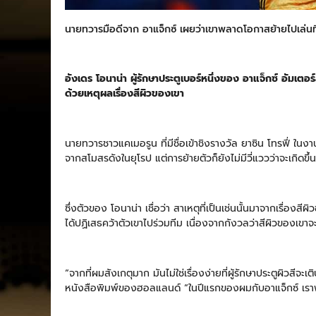
นายทวารมือดีจาก อาแจ็กซ์ เผยว่าเขาพลาดโอกาสย้ายไปเล่นทีม
อังเดร โอนาน่า ผู้รักษาประตูเบอร์หนึ่งของ อาแจ็กซ์ อัมเ
ด้วยเหตุผลเรื่องสีผิวของเขา
นายทวารชาวแคเมอรูน ที่มีชื่อเข้าชิงรางวัล ยาซิน โทรฟี่ ใน
จากสโมสรดังในยุโรป แต่การย้ายตัวก็ยังไม่มีวี่แววว่าจะเกิดขึ้
ซึ่งตัวของ โอนาน่า เชื่อว่า สาเหตุที่เป็นเช่นนั้นมาจากเรื่อง
ได้ปฏิเสธคว้าตัวเขาไปร่วมทีม เนื่องจากกังวลว่าสีผิวของเข
“จากที่ผมสังเกตุมาก มันไม่ใช่เรื่องง่ายที่ผู้รักษาประตูผิวสี
หนังสือพิมพ์ของฮอลแลนด์ “ในปีแรกของผมกับอาแจ็กซ์ เราพาที