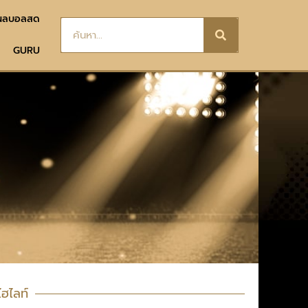
ผลบอลสด
GURU
ไฮไลท์