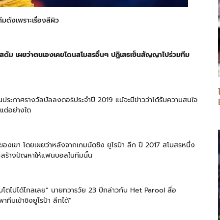
ดังเพราะเรื่องสีผิว
ตอร์สดัม เผยว่าตนเองเคยโดนสโมสรอื่นๆ ปฏิเสธเซ็นสัญญาไปร่วมทีม
งานประกาศรางวัลบัลลงดอร์ประจำปี 2019 แม้จะมีข่าวว่าได้รับความสนใจ
นแต่อย่างใด
สีผิวของเขา โดยเผยว่าหลังจากเกมนัดชิง ยูโรป้า ลีก ปี 2017 สโมสรหนึ่ง
าจะสร้างปัญหาให้แฟนบอลในทีมนั้น
จะเติบโตไปได้ไกลเลย” นายทวารวัย 23 ปีกล่าวกับ Het Parool สื่อ
มเข้าชิงยูโรป้า ลีกได้”