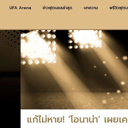
UFA Arena
ข่าวฟุตบอลล่าสุด
บทความ
พรีวิวฟุต
แก้ไม่หาย! ‘โอนาน่า’ เผย