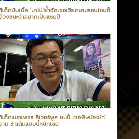
ทีเด็ดบับเบิ้ล ‘มาโน่’ย้ำชัดเจอเวียดนามรอบไหนก็
ต้องชนะถ้าอยากเป็นแชมป์
ทีเด็ดแมวเพชร ลิเวอร์พูล ยมปี๋ เจอพิษน้องไก่
ตาม 3 แต้มแบบนี้หนักเลย