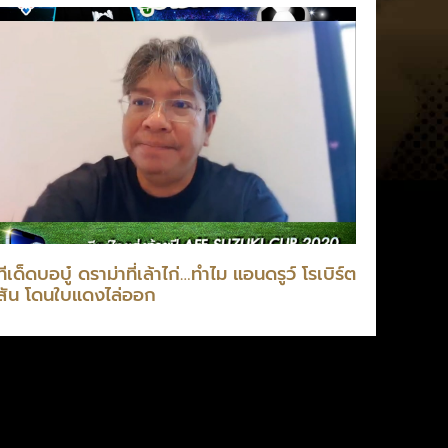
ทีเด็ดบอบู๋ ดราม่าที่เล้าไก่…ทำไม แอนดรูว์ โรเบิร์ต
สัน โดนใบแดงไล่ออก