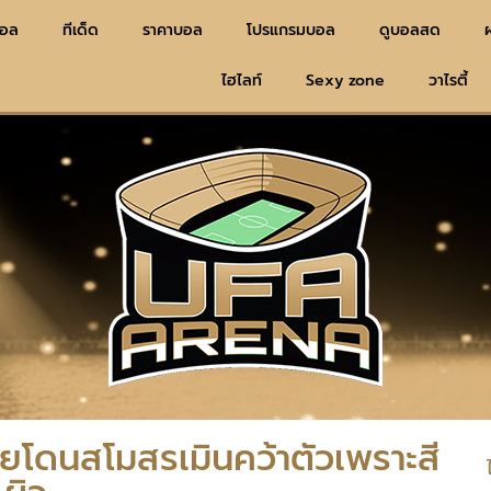
บอล
ทีเด็ด
ราคาบอล
โปรแกรมบอล
ดูบอลสด
ไฮไลท์
Sexy zone
วาไรตี้
เคยโดนสโมสรเมินคว้าตัวเพราะสี