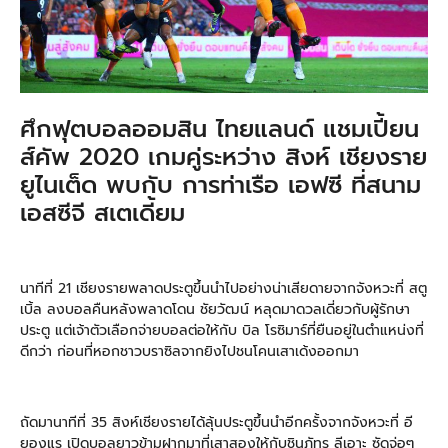
ศึกฟุตบอลออมสิน ไทยแลนด์ แชมเปี้ยน
ส์คัพ 2020 เกมคู่ระหว่าง สิงห์ เชียงราย
ยูไนเต็ด พบกับ การท่าเรือ เอฟซี ที่สนาม
เอสซีจี สเตเดี้ยม
นาทีที่ 21 เชียงรายพลาดประตูขึ้นนำไปอย่างน่าเสียดายจากจังหวะที่ สตู
เบิ้ล ลงบอลคืนหลังพลาดโดน ชัยวัฒน์ หลุดมาดวลเดี่ยวกับผู้รักษา
ประตู แต่เจ้าตัวเลือกจ่ายบอลต่อให้กับ บิล โรซิมาร์ที่ยืนอยู่ในตำแหน่งที่
ดีกว่า ก่อนที่หอกชาวบราซิลจากยิงไปชนโคนเสาเด้งออกมา
ถัดมานาทีที่ 35 สิงห์เชียงรายได้ลุ้นประตูขึ้นนำอีกครั้งจากจังหวะที่ อี
ยองแร เปิดบอลยาวข้ามฝากมาที่เสาสองให้กับชินภัทร ลีเอาะ ซัดจ่อๆ