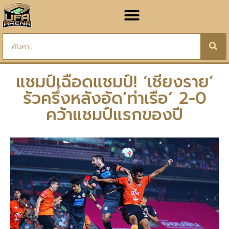
แชมป์เฉือดแชมป์! ‘เชียงราย’
รัวครึ่งหลังอัด’ท่าเรือ’ 2-0
คว้าแชมป์แรกของปี