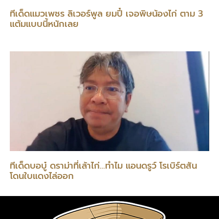
ทีเด็ดแมวเพชร ลิเวอร์พูล ยมปี๋ เจอพิษน้องไก่ ตาม 3
แต้มแบบนี้หนักเลย
ทีเด็ดบอบู๋ ดราม่าที่เล้าไก่…ทำไม แอนดรูว์ โรเบิร์ตสัน
โดนใบแดงไล่ออก