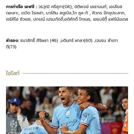
การท่าเรือ เอฟซี :
วรวุฒิ ศรีสุภา(GK), นิติพงษ์ เสลานนท์, เอเลียส
ดอเลาะ, เดวิด โรเซล่า, มาร์ติน สตูเบิล,โก ซุล-กิ , ศิวกร จักขุประสาท,
เซร์คิโอ ซัวเรซ, ปกรณ์ เปรมภักดิ์,อดิศักดิ์ ไกรษร, เฮแบร์ตี้ แฟร์นันเดส
สำรอง:
ธนาสิทธิ์ ศิริผลา (46) ,บดินทร์ ผาลา(60) ,เจนรบ สำเภา
ดี(73)
ไฮไลท์