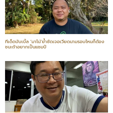
ทีเด็ดบับเบิ้ล ‘มาโน่’ย้ำชัดเจอเวียดนามรอบไหนก็ต้อง
ชนะถ้าอยากเป็นแชมป์