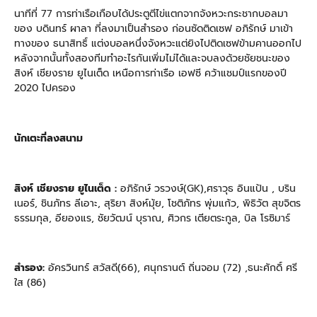
นาทีที่ 77 การท่าเรือเกือบได้ประตูตีไข่แตกจากจังหวะกระชากบอลมา
ของ บดินทร์ ผาลา ที่ลงมาเป็นสำรอง ก่อนซัดติดเซฟ อภิรักษ์ มาเข้า
ทางของ ธนาสิทธิ์ แต่งบอลหนึ่งจังหวะแต่ยิงไปติดเซฟข้ามคานออกไป
หลังจากนั้นทั้งสองทีมทำอะไรกันเพิ่มไม่ได้และจบลงด้วยชัยชนะของ
สิงห์ เชียงราย ยูไนเต็ด เหนือการท่าเรือ เอฟซี คว้าแชมป์แรกของปี
2020 ไปครอง
นักเตะที่ลงสนาม
สิงห์ เชียงราย ยูไนเต็ด :
อภิรักษ์ วรวงษ์(GK),ศราวุธ อินแป้น , บริน
เนอร์, ชินภัทร ลีเอาะ, สุริยา สิงห์มุ้ย, โชติภัทร พุ่มแก้ว, พิธิวัต สุขจิตร
ธรรมกุล, อียองแร, ชัยวัฒน์ บุราณ, ศิวกร เตียตระกูล, บิล โรซิมาร์
สำรอง:
อัครวินทร์ สวัสดี(66), ศนุกรานต์ ถิ่นจอม (72) ,ธนะศักดิ์ ศรี
ใส (86)