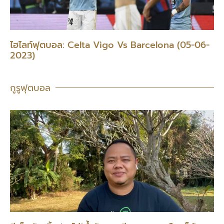
ไฮไลท์ฟุตบอล: Celta Vigo Vs Barcelona (05-06-
2023)
กูรูฟุตบอล