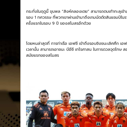
กระทั่งในฤดูนี้ ขุนพล “สิงห์คลองเตย” สามารถตบเท้าทะลุเข้าสู่
รอบ 1 ทศวรรษ ที่พวกเขาผ่านเข้ามาถึงเกมนัดตัดสินแชมป์ในรา
ครั้งแรกในรอบ 9 ปี ของสโมสรอีกด้วย
โดยหนล่าสุดที่ การท่าเรือ เอฟซี เข้าถึงรอบชิงชนะเลิศศึก เอ
เวลานั้น สามารถเอาชนะ บีอีซี เทโรศาสน ในการดวลจุดโทษ ส
สมัยแรกของสโมสร