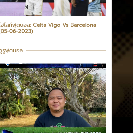
ไฮไลท์ฟุตบอล: Celta Vigo Vs Barcelona
(05-06-2023)
กูรูฟุตบอล