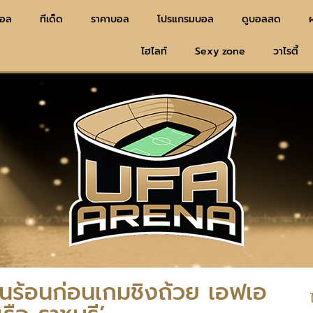
บอล
ทีเด็ด
ราคาบอล
โปรแกรมบอล
ดูบอลสด
ไฮไลท์
Sexy zone
วาไรตี้
็นร้อนก่อนเกมชิงถ้วย เอฟเอ