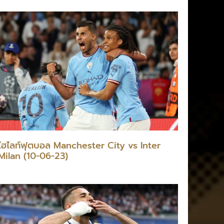
ไฮไลท์ฟุตบอล Manchester City vs Inter
Milan (10-06-23)