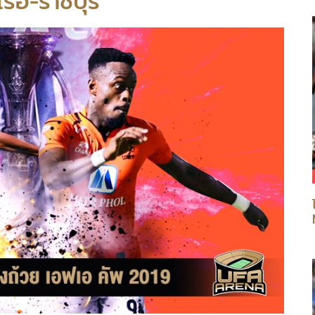
เรือ-ราชบุรี’