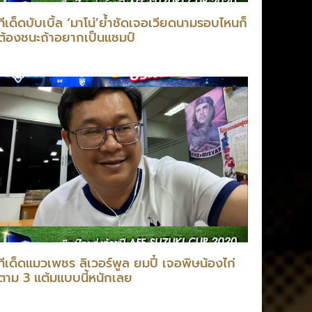
ทีเด็ดบับเบิ้ล ‘มาโน่’ย้ำชัดเจอเวียดนามรอบไหนก็
ต้องชนะถ้าอยากเป็นแชมป์
ทีเด็ดแมวเพชร ลิเวอร์พูล ยมปี๋ เจอพิษน้องไก่
ตาม 3 แต้มแบบนี้หนักเลย