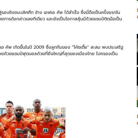
รอบชิงชนะเลิศศึก ช้าง เอฟเอ คัพ ได้สำเร็จ ซึ่งนี่ถือเป็นครั้งแรกใน
ยการดังกล่าวเลยทีเดียว และยังเป็นโอกาสลุ้นมีถ้วยแชมป์ติดมือเป็น
ฟเอ คัพ เกิดขึ้นในปี 2009 ซึ่งลูกทีมของ “โค้ชเตี้ย” สะสม พบประเสริฐ
อยถ้วยแชมป์ฟุตบอลถ้วยที่ยิ่งใหญ่ที่สุดของเมืองไทย ไปครองเป็น