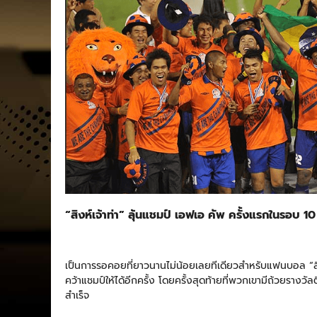
“สิงห์เจ้าท่า” ลุ้นแชมป์ เอฟเอ คัพ ครั้งแรกในรอบ 10
เป็นการรอคอยที่ยาวนานไม่น้อยเลยทีเดียวสำหรับแฟนบอล “สิงห
คว้าแชมป์ให้ได้อีกครั้ง โดยครั้งสุดท้ายที่พวกเขามีถ้วยรางว
สำเร็จ