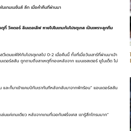
เกมเนชั่นส์ ลีก เมื่อค่ำคืนที่ผ่านมา
ตุที่ วิคตอร์ ลินเดอเลิฟ หายไปในเกมกับโปรตุเกส เป็นเพราะลูกทีม
สวีเดนแพ้ให้กับโปรตุเกสไป 0-2 เมื่อคืนนี้ ทั้งที่เมื่อวันเสาร์ที่ผ่านมาเจ้า
นเดอร์สสัน ถูกถามถึงสาเหตุที่กองหลังจาก แมนเชสเตอร์ ยูไนเต็ด ไม่
์ก่อน และก็มาเข้าแคมป์กับเราทันทีหลังกลับมาจากพักร้อน” แอนเดอร์สสัน
ะลงเล่นแค่เกมเดียว หลังจากเกมที่เจอกับฝรั่งเศส เขารู้สึกโทรมมาก”