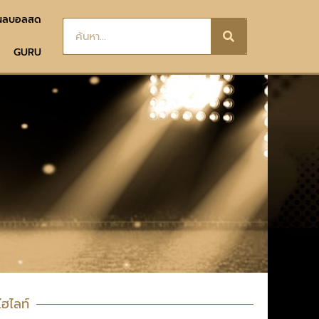
ผลบอลสด
GURU
ไฮไลท์