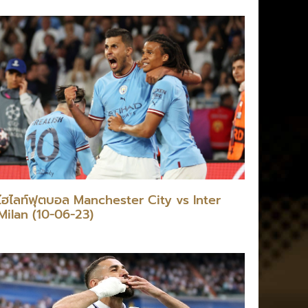
ไฮไลท์ฟุตบอล Manchester City vs Inter
Milan (10-06-23)