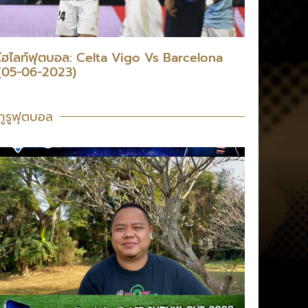
ไฮไลท์ฟุตบอล: Celta Vigo Vs Barcelona
(05-06-2023)
กูรูฟุตบอล