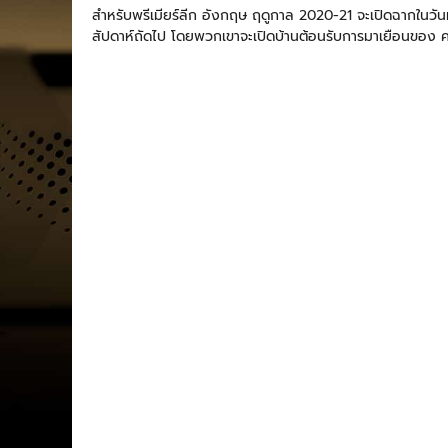
สำหรับพรีเมียร์ลีก อังกฤษ ฤดูกาล 2020-21 จะเปิดฉากในวันท
สัปดาห์ถัดไป โดยพวกเขาจะเปิดบ้านต้อนรับการมาเยือนของ ค