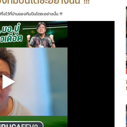
ของทีมปืนโตซะอย่างนั้น !!!
งไว้ที่บ้านของทีมปืนโตซะอย่างนั้น !!!