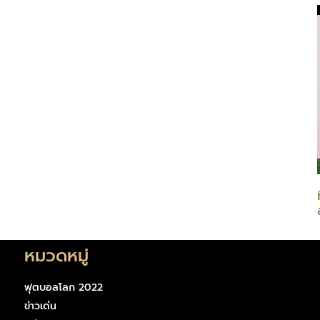
หมวดหมู่
ฟุตบอลโลก 2022
ข่าวเด่น