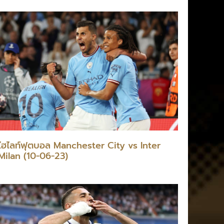
ไฮไลท์ฟุตบอล Manchester City vs Inter
Milan (10-06-23)