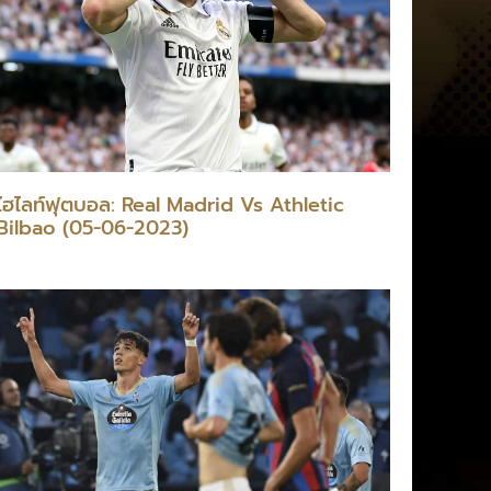
ไฮไลท์ฟุตบอล: Real Madrid Vs Athletic
Bilbao (05-06-2023)