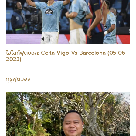
ไฮไลท์ฟุตบอล: Celta Vigo Vs Barcelona (05-06-
2023)
กูรูฟุตบอล