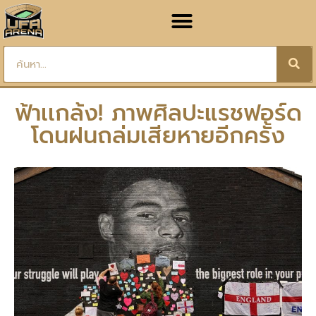
ฟ้าเเกล้ง! ภาพศิลปะแรชฟอร์ด
โดนฝนถล่มเสียหายอีกครั้ง