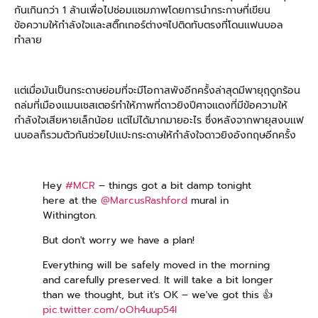
กันเกินกว่า 1 ล้านเพื่อไปซ่อมเเซมภาพโดยการนำกระกาษที่เขียน
ข้อความให้กำลังใจเเละสติ๊กเกอร์ต่างๆไปติดทับตรงที่โดนเเฟนบอล
ทำลาย
เเต่เมื่อมันเป็นกระดาษย่อมที่จะมีโอกาสพังอีกครั้งล่าสุดมีพายุฤดูกร้อน
ถล่มที่เมืองเเมนเชสเตอร์ทำให้ภาพที่ดาวยิงปีศาจเเดงที่มีข้อความให้
กำลังใจเสียหายเล็กน้อย เเต่ไม่ได้มากมายอะไร ซึ่งหลังจากพายุสงบเเฟ
นบอลก็รวมตัวกันช่วยไปเเปะกระดาษให้กำลังใจดาวยิงอังกฤษอีกครั้ง
Hey
#MCR
– things got a bit damp tonight
here at the
@MarcusRashford
mural in
Withington.
But don't worry we have a plan!
Everything will be safely moved in the morning
and carefully preserved. It will take a bit longer
than we thought, but it's OK – we've got this 👍
pic.twitter.com/oOh4uup54l