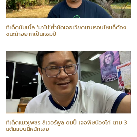
ทีเด็ดบับเบิ้ล ‘มาโน่’ย้ำชัดเจอเวียดนามรอบไหนก็ต้อง
ชนะถ้าอยากเป็นแชมป์
ทีเด็ดแมวเพชร ลิเวอร์พูล ยมปี๋ เจอพิษน้องไก่ ตาม 3
แต้มแบบนี้หนักเลย