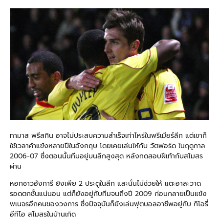
ทามาส พรีสกิน อาจไม่ประสบความสำเร็จเท่าไหร่ในพรีเมียร์ลีก แต่เขาก็
ใช้เวลาค้าแข้งหลายปีในอังกฤษ โดยเคยเล่นให้กับ วัตฟอร์ด ในฤดูกาล
2006-07 ซึ่งตอนนั้นทีมอยู่บนลีกสูงสุด หลังทดสอบฝีเท้ากับสโมสร
ผ่าน
หอกชาวฮังการี ยิงเพีย 2 ประตูในลีก และนั่นไม่ช่วยให้ แตะอาละวาด
รอดตกชั้นแน่นอน แต่ก็ยังอยู่กับทีมจนถึงปี 2009 ก่อนกลายเป็นแข้ง
พเนจรอีกคนของวงการ ซึ่งปัจจุบันก็ยังเล่นฟุตบอลอาชีพอยู่กับ กิโอรี่
อีทีโอ สโมสรในบ้านเกิด