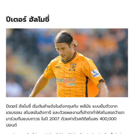
ปีเตอร์ ฮัลโมซี่
ปีเตอร์ ฮัลโมซี่ เริ่มต้นค้าแข้งในอังกฤษกับ พลีมัธ แบบยืมตัวจาก
เดเบรเซน สโมสรในฮังการี และด้วยผลงานที่เข้าตาทำให้สโมสรคว้าเขา
มาร่วมทีมแบบถาวร ในปี 2007 ด้วยค่าตัวสถิติสโมสร 400,000
ปอนด์