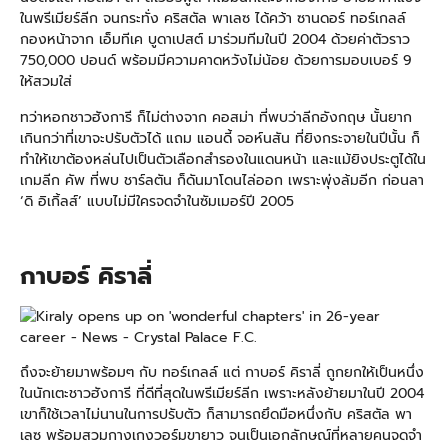
ในพรีเมียร์ลีก จนกระทั่ง คริสตัล พาเลซ ได้คว้า ซานดอร์ ทอร์เกลล์
กองหน้าจาก เอ็มทีเค บูดาเปสต์ มาร่วมทีมในปี 2004 ด้วยค่าตัวราว
750,000 ปอนด์ พร้อมมีความคาดหวังไม่น้อย ด้วยการมอบเบอร์ 9
ให้สวมใส่
ทว่าหอกชาวฮังการี ก็ไม่ต่างจาก คอสม่า ที่พบว่าลีกอังกฤษ นั้นยาก
เกินกว่าที่เขาจะปรับตัวได้ แถม แอนดี้ จอห์นสัน ที่ยิงกระจายในปีนั้น ก็
ทำให้เขาต้องหล่นไปเป็นตัวเลือกสำรองในแดนหน้า และแม้ยิงประตูได้ใน
เกมลีก คัพ ที่พบ ชาร์ลตัน ก็ดันมาโดนไล่ออก เพราะพุ่งล้มอีก ก่อนลา
‘ดิ อิเกิ้ลส์’ แบบไม่มีใครจดจำในซัมเมอร์ปี 2005
กาบอร์ คิราลี่
ถึงจะย้ายมาพร้อมๆ กับ ทอร์เกลล์ แต่ กาบอร์ คิราลี่ ถูกยกให้เป็นหนึ่ง
ในนักเตะชาวฮังการี ที่ดีที่สุดในพรีเมียร์ลีก เพราะหลังย้ายมาในปี 2004
เขาก็ใช้เวลาไม่นานในการปรับตัว ก็สามารถยึดมือหนึ่งกับ คริสตัล พา
เลซ พร้อมสวมกางเกงวอร์มขายาว จนเป็นเอกลักษณ์ที่หลายคนจดจำ