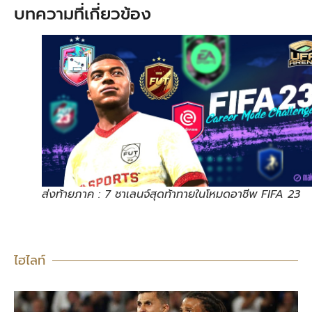
บทความที่เกี่ยวข้อง
ส่งท้ายภาค : 7 ชาเลนจ์สุดท้าทายในโหมดอาชีพ FIFA 23
ไฮไลท์