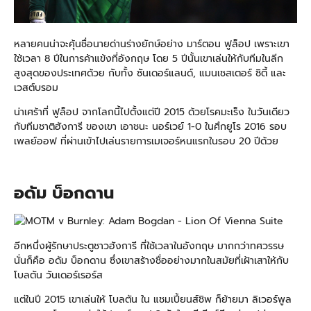
หลายคนน่าจะคุ้นชื่อนายด่านร่างยักษ์อย่าง มาร์ตอน ฟูล็อป เพราะเขา
ใช้เวลา 8 ปีในการค้าแข้งที่อังกฤษ โดย 5 ปีนั้นเขาเล่นให้กับทีมในลีก
สูงสุดของประเทศด้วย กับทั้ง ซันเดอร์แลนด์, แมนเชสเตอร์ ซิตี้ และ
เวสต์บรอม
น่าเศร้าที่ ฟูล็อป จากโลกนี้ไปตั้งแต่ปี 2015 ด้วยโรคมะเร็ง ในวันเดียว
กับทีมชาติฮังการี ของเขา เอาชนะ นอร์เวย์ 1-0 ในศึกยูโร 2016 รอบ
เพลย์ออฟ ที่ผ่านเข้าไปเล่นรายการเมเจอร์หนแรกในรอบ 20 ปีด้วย
อดัม บ็อกดาน
อีกหนึ่งผู้รักษาประตูชาวฮังการี ที่ใช้เวลาในอังกฤษ มากกว่าทศวรรษ
นั่นก็คือ อดัม บ็อกดาน ซึ่งเขาสร้างชื่ออย่างมากในสมัยที่เฝ้าเสาให้กับ
โบลตัน วันเดอร์เรอร์ส
แต่ในปี 2015 เขาเล่นให้ โบลตัน ใน แชมเปี้ยนส์ชิพ ก็ย้ายมา ลิเวอร์พูล