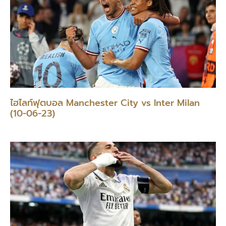
ไฮไลท์ฟุตบอล Manchester City vs Inter Milan
(10-06-23)