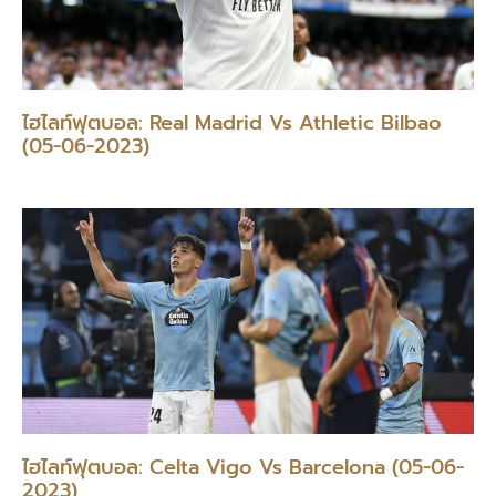
ไฮไลท์ฟุตบอล: Real Madrid Vs Athletic Bilbao
(05-06-2023)
ไฮไลท์ฟุตบอล: Celta Vigo Vs Barcelona (05-06-
2023)