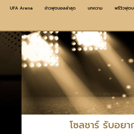
UFA Arena
ข่าวฟุตบอลล่าสุด
บทความ
พรีวิวฟุต
โซลชาร์ รับอยากใ