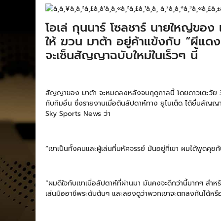
โอเล่ กุนนาร์ โซลชาร์ นายใหญ่ของ 
ให้ ฆวน มาต้า อยู่ค้าแข้งกับ “ผีแ
จะเซ็นสัญญาฉบับใหม่ในเร็วๆ นี้
สัญญาของ มาต้า จะหมดลงหลังจบฤดูกาลนี้ โดยดาวเตะวัย 31 ป
กับทีมอื่น ซึ่งรายงานเมื่อต้นสัปดาห์ทาง ยูไนเต็ด ได้ยื่นสัญญา
Sky Sports News ว่า
“เขาเป็นทั้งคนและผู้เล่นที่มหัศจรรย์ มันอยู่ที่เขา ผมได้พูดค
“ผมดีใจกับเขาเมื่อสัปดาห์ที่ผ่านมา มันคงจะดีกว่านี้มากๆ สำห
เล่นมืออาชีพระดับต้นๆ และลองดูว่าพวกเขาจะตกลงกันได้หรือ