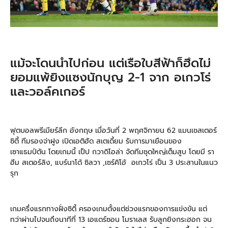
แม้จะโดนนำไปก่อน แต่เรือใบสีฟ้าก็ฮึดไม่
ยอมแพ้ยิงแซงนักบุญ 2-1 จาก อเกวโร่
และวอล์คเกอร์
ฟุตบอลพรีเมียร์ลีก อังกฤษ เมื่อวันที่ 2 พฤศจิกายน 62 แมนเชสเตอร์
ซิตี้ ทีมรองจ่าฝูง เปิดเอติฮัด สเตเดี้ยม รับการมาเยือนของ
เซาแธมป์ตัน โดยเกมนี้ เป็ป กวาดิโอล่า จัดทีมชุดใหญ่เต็มสูบ โดยมี รา
ฮีม สเตอร์ลิง, แบร์นาโด้ ซิลวา ,เซร์คิโอ้ อเกวโร่ เป็น 3 ประสานในแนว
รุก
เกมครึ่งแรกทางฝั่งซิตี้ ครองเกมตั้งแต่ช่วงแรกของการแข่งขัน แต่
ทว่าผ่านไปจนถึงนาทีที่ 13 เอแดร์ซอน โมราเลส รับลูกยิงกระฮอก จน