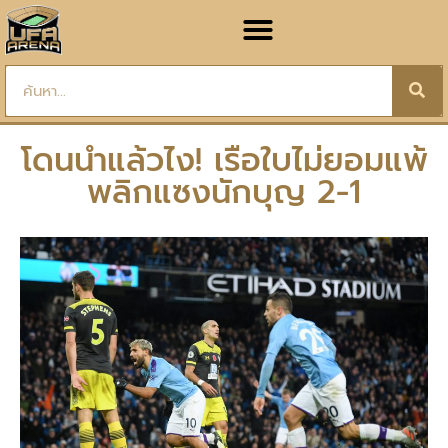
โดนนำแล้วไง! เรือใบไม่ยอมแพ้
พลิกแซงนักบุญ 2-1