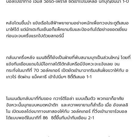
บอลไปเข้าทาง เจมส์ วอร์ด-เพราส์ ซัดเข้าไปไม่เหลือ นักบุญขึ้นนำ 1-0
หลังโดนขึ้นนำ แข้งเรือใบสีฟ้าพยายามอย่างหนักเพื่อทวงประตูตีเสมอ
มาให้ได้ แต่นักเตะทีมเยืนอก็แพ็คเกมรับและป้องกันได้อย่างยอดเยี่ยม
ก่อนจะจบครึ่งแรกไปด้วยสกอร์นี้
กลับมาครึ่งหลัง แมนซิตี้ก็ยังเป็นฝ่ายที่พับสนามบุกเป็นส่วนใหญ่ โดยที่
แข้งทีมเยือนแถมไม่มีโอกาสได้โต้กลับหรือมีจังหวะจะแจ้งเลย จน
กระทั่งในนาทีที่ 70 วอล์คเกอร์ เปืดยัดเข้ามาจากริมเส้นฝั่งขวาให้กับ อ
เกวโร่ ซัดผ่าน แม็คคาธี เข้าไปนิ่มๆ ซิตี้ตีเสมอ 1-1
โมเมนตัมกลับมาที่ทีมของ กวาร์ดิโอล่า แบบเต็มตัว พวกเขาก็อาศัย
จังหวะนั้นบุกแบบหมดหน้าตัก และควาพยายามก็สำเร็จ เมื่อ อังเคลลิ
โน เปิดบอลโด่งมาทางเสาสองให้กับ วอล์คเกอร์ ที่วิ่งเข้ามาชาร์จบอล
ได้แบบพอดีในนาทีที่ 86 ซิตี้ขึ้นทีมนำทีมเยือน 2-1