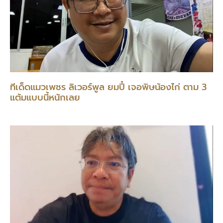
ทีเด็ดแมวเพชร ลิเวอร์พูล ยมปี๋ เจอพิษน้องไก่ ตาม 3
แต้มแบบนี้หนักเลย