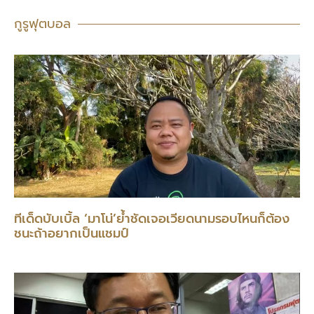
กูรูฟุตบอล
ทีเด็ดบับเบิ้ล ‘มาโน่’ย้ำชัดเจอเวียดนามรอบไหนก็ต้อง
ชนะถ้าอยากเป็นแชมป์