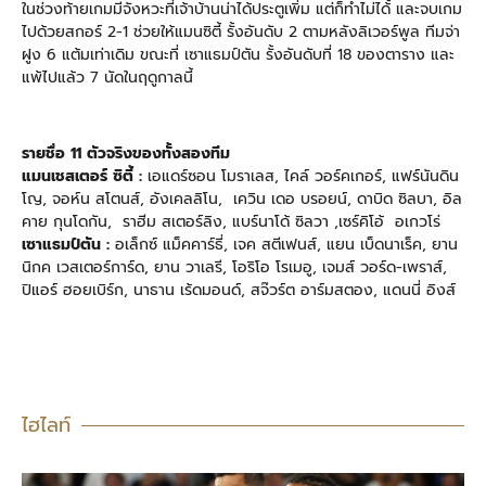
ในช่วงท้ายเกมมีจังหวะที่เจ้าบ้านน่าได้ประตูเพิ่ม แต่ก็ทำไม่ได้้ และจบเกม
ไปด้วยสกอร์ 2-1 ช่วยให้แมนซิตี้ รั้งอันดับ 2 ตามหลังลิเวอร์พูล ทีมจ่า
ฝูง 6 แต้มเท่าเดิม ขณะที่ เซาแธมป์ตัน รั้งอันดับที่ 18 ของตาราง และ
แพ้ไปแล้ว 7 นัดในฤดูกาลนี้
รายชื่อ 11 ตัวจริงของทั้งสองทีม
แมนเชสเตอร์ ซิตี้ :
เอแดร์ซอน โมราเลส, ไคล์ วอร์คเกอร์, แฟร์นันดิน
โญ, จอห์น สโตนส์, อังเคลลิโน, เควิน เดอ บรอยน์, ดาบิด ซิลบา, อิล
คาย กุนโดกัน, ราฮีม สเตอร์ลิง, แบร์นาโด้ ซิลวา ,เซร์คิโอ้ อเกวโร่
เซาแธมป์ตัน
:
อเล็กซ์ แม็คคาร์ธี่, เจค สตีเฟนส์, แยน เบ็ดนาเร็ค, ยาน
นิกค เวสเตอร์การ์ด, ยาน วาเลรี, โอริโอ โรเมอู, เจมส์ วอร์ด-เพราส์,
ปิแอร์ ฮอยเบิร์ก, นาธาน เร้ดมอนด์, สจ๊วร์ต อาร์มสตอง, แดนนี่ อิงส์
ไฮไลท์