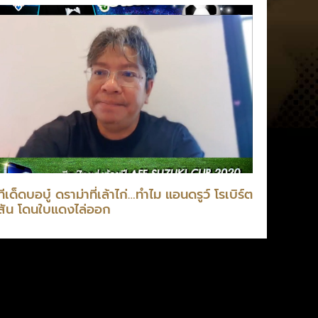
ทีเด็ดบอบู๋ ดราม่าที่เล้าไก่…ทำไม แอนดรูว์ โรเบิร์ต
สัน โดนใบแดงไล่ออก