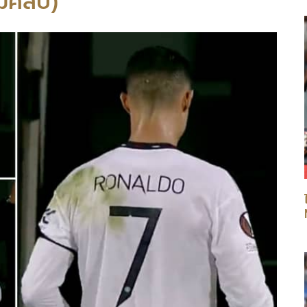
มคลิป)