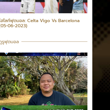
ไฮไลท์ฟุตบอล: Celta Vigo Vs Barcelona
(05-06-2023)
กูรูฟุตบอล