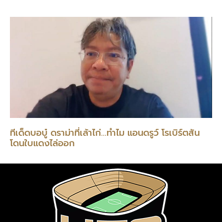
หมวดหมู่
ฟุตบอลโลก 2022
ข่าวเด่น
พรีวิวฟุตบอล
ข่าวกีฬา
บอลต่างประเทศ
บอลไทย
ไฮไลท์
GURU
Sexy zone
ทีเด็ด
บทความ