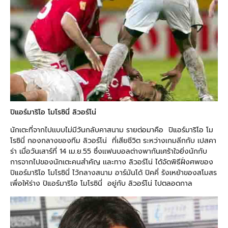
อันโตนิโอ ปูเอร์ตา เซบีญ่า
มาถึงรายสุดท้าย อันโตนิโอ ปูเอร์ตา สตาร์ดัง เซบีญ่า ยอดทีมเเห่ง
เมืองกระทิงดุ เหตุเกิดเมื่อวันที่ 28 ส.ค.50 ตัวกระชากของ เซบีญ่า ได้
มีอาการหัวใจวายเฉียบพลัน ในสนาม รามอน ซานเชซ ปิซฆวน ระหว่าง
เกมลีกที่ถล่มเคตาเฟ่ 4-1
ซึ่ง อิวิกา ดรากูติโนวิช เพื่อนร่วมทีมได้ช่วย
งัดลิ้นที่กำลังจะเข้าไปจุกคอของปูเอร์ตาออกมา จากนั้นทีมแพทย์ได้
ทำการปฐมพยาบาล ก่อนที่นักเตะจะนเดินออกจากสนามด้วยตัวเอง
เเละทาง ปูเอร์ตา ได้หมดสติอีกครั้งในห้องพักนักกีฬาหลังจากที่ ถูก
เปลี่ยนตัวในนาทีที่ 31 เเละทีมเเพทย์ได้เร่งนำตัวไปส่งยังโรงพยาบาล
ซึ่งแพทย์ของโรงพยาบาล บีร์เกน เดล โรซิโอ มีอาการหัวใจหยุดเต้นชั่ว