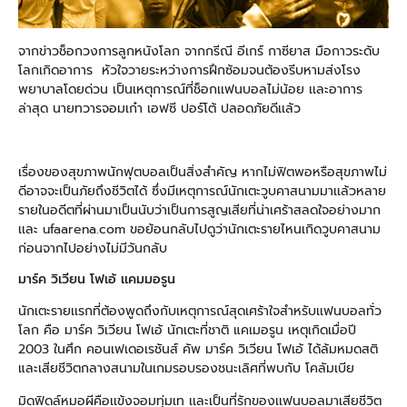
จากข่าวช็อกวงการลูกหนังโลก จากกรีณี อีเกร์ กาซียาส มือกาวระดับ
โลกเกิดอาการ
หัวใจวายระหว่างการฝึกซ้อมจนต้องรีบหามส่งโรง
พยาบาลโดยด่วน เป็นเหตุการณ์ที่ช็อกเเฟนบอลไม่น้อย เเละอาการ
ล่าสุด นายทวารจอมเก๋า เอฟซี ปอร์โต้ ปลอดภัยดีเเล้ว
เรื่องของสุขภาพนักฟุตบอลเป็นสิ่งสำคัญ หากไม่ฟิตพอหรือสุขภาพไม่
ดีอาจจะเป็นภัยถึงชีวิตได้ ซึ่งมีเหตุการณ์นักเตะวูบคาสนามมาเเล้วหลาย
รายในอดีตที่ผ่านมาเป็นนับว่าเป็นการสูญเสียที่น่าเศร้าสลดใจอย่างมาก
เเละ ufaarena.com ขอย้อนกลับไปดูว่านักเตะรายไหนเกิดวูบคาสนาม
ก่อนจากไปอย่างไม่มีวันกลับ
มาร์ค วิเวียน โฟเอ้ เเคมมอรูน
นักเตะรายเเรกที่ต้องพูดถึงกับเหตุการณ์สุดเศร้าใจสำหรับเเฟนบอลทั่ว
โลก คือ มาร์ค วิเวียน โฟเอ้ นักเตะที่ชาติ แคเมอรูน เหตุเกิดเมื่อปี
2003 ในศึก คอนเฟเดอเรชันส์ คัพ มาร์ค วิเวียน โฟเอ้ ได้ล้มหมดสติ
และเสียชีวิตกลางสนามในเกมรอบรองชนะเลิศที่พบกับ โคลัมเบีย
มิดฟิดล์หมอผีคือเเข้งจอมทุ่มเท เเละเป็นที่รักของเเฟนบอลมาเสียชีวิต