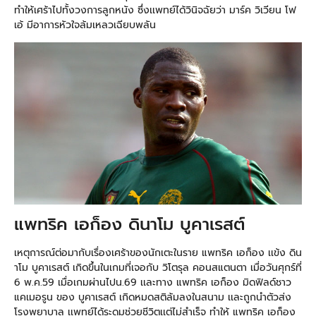
ทำให้เศร้าไปทั้งวงการลูกหนัง ซึ่งเเพทย์ได้วินิจฉัยว่า มาร์ค วิเวียน โฟ
เอ้ มีอาการหัวใจล้มเหลวเฉียบพลัน
แพทริค เอก็อง ดินาโม บูคาเรสต์
เหตุการณ์ต่อมากับเรื่องเศร้าของนักเตะในราย แพทริค เอก็อง เเข้ง ดิน
าโม บูคาเรสต์ เกิดขึ้นในเกมที่เจอกับ วิโตรุล คอนสแตนตา เมื่อวันศุกร์ที่
6 พ.ค.59 เมื่อเกมผ่านไปน.69 เเละทาง แพทริค เอก็อง มิดฟิลด์ชาว
แคเมอรูน ของ บูคาเรสต์ เกิดหมดสติล้มลงในสนาม เเละถูกนำตัวส่ง
โรงพยาบาล เเพทย์ได้ระดมช่วยชีวิตเเต่ไม่สำเร็จ ทำให้ แพทริค เอก็อง