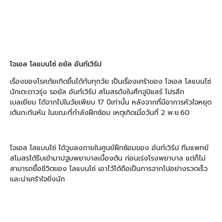
โจเอล โลแบนโซ่ ได้วูบลงภายในศูนย์ฝึกซ้อมของ อันท์เวิร์ป ทีมแพทย์
สโมสรได้รีบเข้ามาปฐมพยาบาลเบื้องต้น ก่อนเร่งโรงพยาบาล แต่ก็ไม่
สามารถยื้อชีวิตของ โลแบนโซ่ เอาไว้ได้ถือเป็นการจากไปอย่างรวดเร็ว
เเละน่าเศร้าใจยิ่งนัก
มิคลอส เฟเฮอร์ เบนฟิก้า
กลายเป็นเรื่องเศร้าของลีกโปรตุเกสในเดือน มกราคม 2004 เมื่อ มิ
คลอส เฟเฮอร์ กองหน้าทีมชาติฮังการี สังกัด เบนฟิก้า ได้เสียชีวิตใน
วัย 24 ปีเท่านั้น จาก
เหตุการณ์เกิดขึ้นเมื่อ เฟเฮอร์ ลงสนามให้กับ เบน
ฟิก้า เจอกับ วิตอเรีย กีมาไรส์ ก่อนที่จะเกิดอาการหัวใจวายเฉียบพลัน
จนล้มลงคาสนาม และไปเสียชีวิตในเวลาต่อไป เเละเกมนี้ยังมีการ
ถ่ายทอดสดอีกด้วย เป็นค่ำคืนที่เเฟนบอลเบนฟิก้ารวมถึงเเฟนบอลที่ดู
การถ่ายทอดสดเเละรู้ข่าวได้เศร้าใจไปตามๆกัน จากเหตุการณ์นี้ เบนฟิก้า
รีไทร์เสื้อหมายเลข 29 ของ เฟเฮอร์ และได้สร้างรูปปั้นให้เกียรติกับ
สโมสร