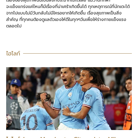
(10-06-23)
ไฮไลท์ฟุตบอล: Real Madrid Vs Athletic Bilbao
(05-06-2023)