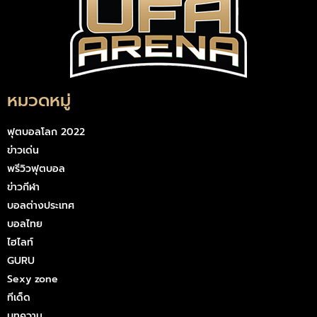
วาไรตี้
UFAARENA
เว็บวาไรตี้ ครบวงจร
ข่าวล่าสุด
|
บทความ
|
พรีวิวฟุตบอล
|
ทีเด็ด
|
ราคาบอล
|
โปรแกรมบอล
|
ดูบอลสด
|
ผลบอลสดออนไลน์
|
ไฮไลท์
|
Sexy Zone
|
วาไรตี้
|
GURU