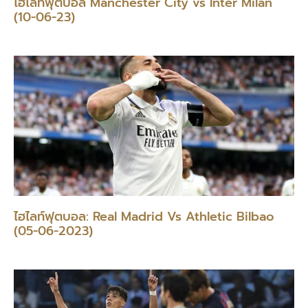
ไฮไลท์ฟุตบอล: Celta Vigo Vs Barcelona (05-06-
2023)
กูรูฟุตบอล