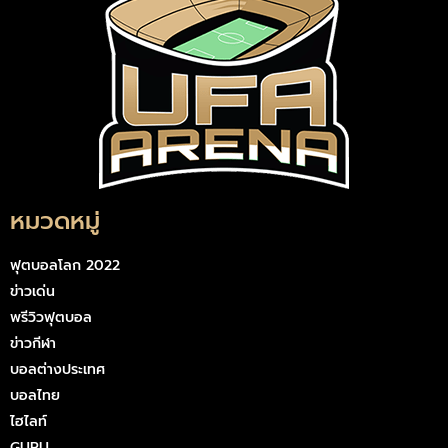
หมวดหมู่
ฟุตบอลโลก 2022
ข่าวเด่น
พรีวิวฟุตบอล
ข่าวกีฬา
บอลต่างประเทศ
บอลไทย
ไฮไลท์
GURU