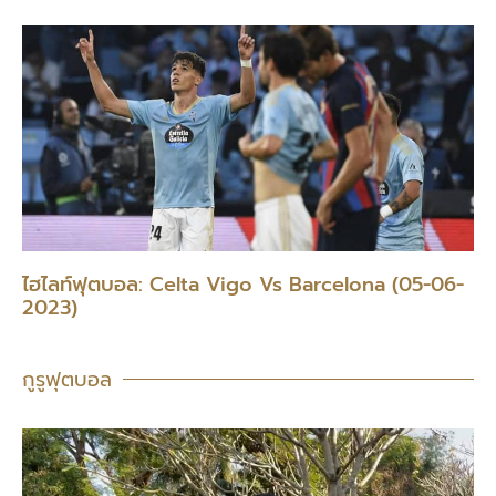
ไฮไลท์ฟุตบอล: Celta Vigo Vs Barcelona (05-06-
2023)
กูรูฟุตบอล