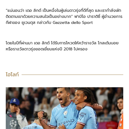
“แน่นอนว่า เดอ ลิกต์ เป็นหนึ่งในผู้เล่นดาวรุ่งที่ดีที่สุด และเรากำลังเฝ้า
ติดตามเขาด้วยความสนใจเป็นอย่างมาก” ฟาบิโอ ปาราติซี่ ผู้อำนวยการ
กีฬาของ ยูเวนตุส กล่าวกับ Gazzetta dello Sport
โดยในปีที่ผ่านมา เดอ ลิกต์ ได้รับการโหวตให้คว้ารางวัล โกลเด้นบอย
หรือรางวัลดาวรุ่งยอดเยี่ยมแห่งปี 2018 ไปครอง
ไฮไลท์