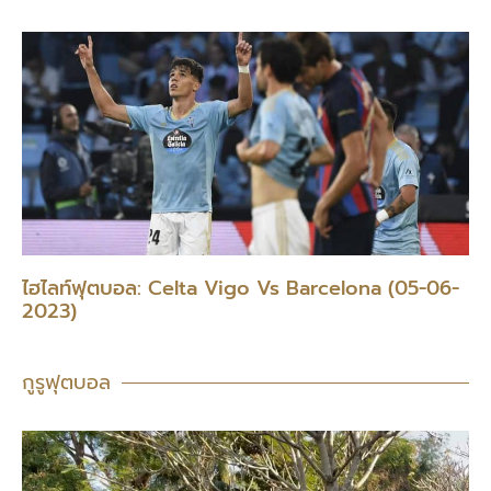
ไฮไลท์ฟุตบอล: Celta Vigo Vs Barcelona (05-06-
2023)
กูรูฟุตบอล