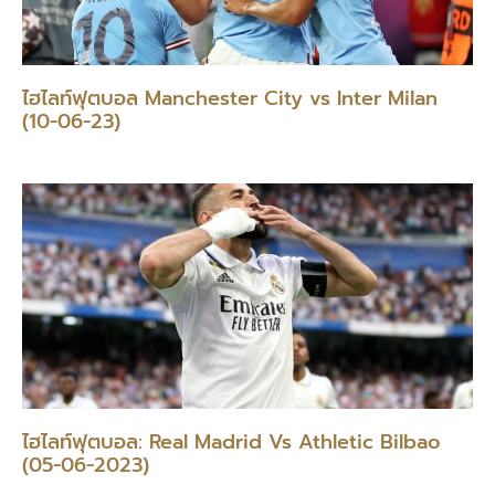
ไฮไลท์ฟุตบอล Manchester City vs Inter Milan
(10-06-23)
ไฮไลท์ฟุตบอล: Real Madrid Vs Athletic Bilbao
(05-06-2023)