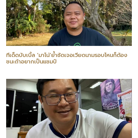
ทีเด็ดบับเบิ้ล ‘มาโน่’ย้ำชัดเจอเวียดนามรอบไหนก็ต้อง
ชนะถ้าอยากเป็นแชมป์