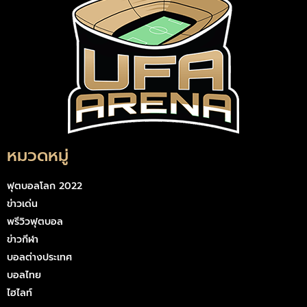
หมวดหมู่
ฟุตบอลโลก 2022
ข่าวเด่น
พรีวิวฟุตบอล
ข่าวกีฬา
บอลต่างประเทศ
บอลไทย
ไฮไลท์