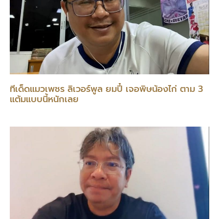
ทีเด็ดแมวเพชร ลิเวอร์พูล ยมปี๋ เจอพิษน้องไก่ ตาม 3
แต้มแบบนี้หนักเลย