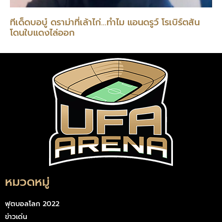
ทีเด็ดบอบู๋ ดราม่าที่เล้าไก่…ทำไม แอนดรูว์ โรเบิร์ตสัน
โดนใบแดงไล่ออก
หมวดหมู่
ฟุตบอลโลก 2022
ข่าวเด่น