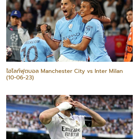
ไฮไลท์ฟุตบอล Manchester City vs Inter Milan
(10-06-23)