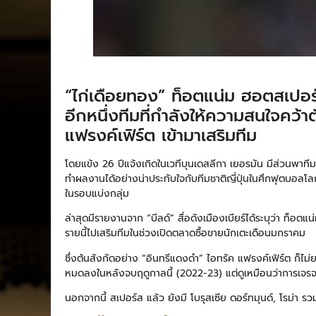
“ไก่เดือยทอง” ท็อตแน่ม ฮอตสเปอ
อีกหนึ่งทีมที่กำลังให้ความสนใจคว้า
แฟรงค์เฟิร์ต เข้ามาเสริมทีม
โดยแข้ง 26 ปีแจ้งเกิดในเวทีบุนเดสลีกา เยอรมัน มีส่วนพาที
ทำผลงานได้อย่างน่าประทับใจกับทีมชาติญี่ปุ่นในศึกฟุตบอลโ
ในรอบแบ่งกลุ่ม
ล่าสุดมีรายงานจาก “บีลด์” สื่อดังเมืองเบียร์ได้ระบุว่า ท็อ
รายนี้ไปเสริมทีมในช่วงเปิดตลาดซื้อขายนักเตะเดือนมกราคม
ซึ่งต้นสังกัดอย่าง “อินทรีแดงดำ” ไอทรัค แฟรงค์เฟิร์ต ก็ไ
หมดลงในหลังจบฤดูกาลนี้ (2022-23) แต่ดูเหมือนว่าการเจรจา
นอกจากนี้ สเปอร์ส แล้ว ยังมี โบรุสเซีย ดอร์ทมุนด์, โรม่า 