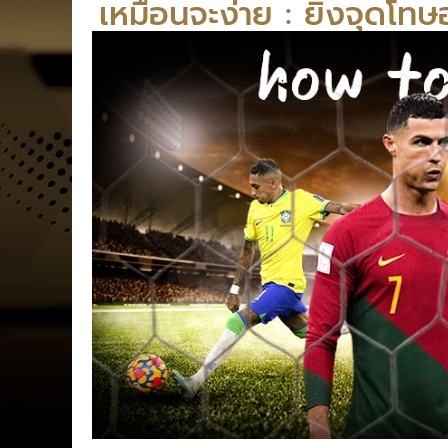
เหมือนจะง่าย : ยิงจุดโทษ