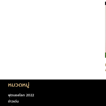
หมวดหมู่
ฟุตบอลโลก 2022
ข่าวเด่น