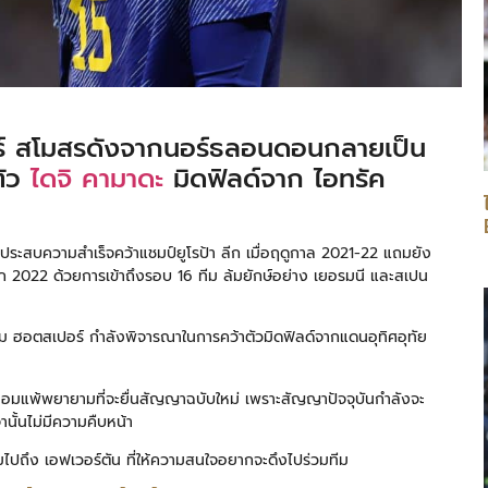
ร์ สโมสรดังจากนอร์ธลอนดอนกลายเป็น
ตัว
ไดจิ คามาดะ
มิดฟิลด์จาก ไอทรัค
มประสบความสำเร็จคว้าแชมป์ยูโรป้า ลีก เมื่อฤดูกาล 2021-22 แถมยัง
ลก 2022 ด้วยการเข้าถึงรอบ 16 ทีม ล้มยักษ์อย่าง เยอรมนี และสเปน
ตแน่ม ฮอตสเปอร์ กำลังพิจารณาในการคว้าตัวมิดฟิลด์จากแดนอุทิศอุทัย
ม่ยอมแพ้พยายามที่จะยื่นสัญญาฉบับใหม่ เพราะสัญญาปัจจุบันกำลังจะ
นั้นไม่มีความคืบหน้า
รวมไปถึง เอฟเวอร์ตัน ที่ให้ความสนใจอยากจะดึงไปร่วมทีม