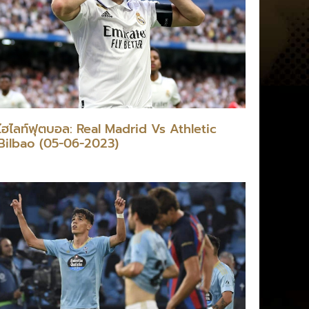
ไฮไลท์ฟุตบอล: Real Madrid Vs Athletic
Bilbao (05-06-2023)