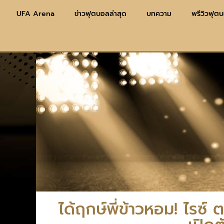
UFA Arena
ข่าวฟุตบอลล่าสุด
บทความ
พรีวิวฟุต
ได้ฤกษ์พี่ข้าวหอม! ไรซ์ 