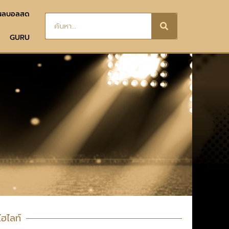
ผลบอลสด
GURU
ไฮไลท์