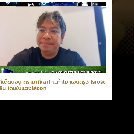
ทีเด็ดบอบู๋ ดราม่าที่เล้าไก่…ทำไม แอนดรูว์ โรเบิร์ต
สัน โดนใบแดงไล่ออก