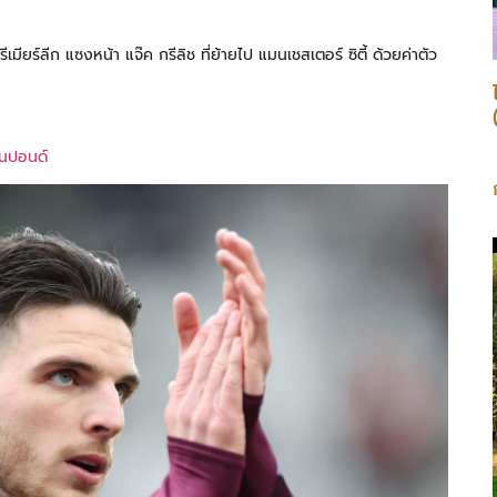
ีเมียร์ลีก แซงหน้า แจ๊ค กรีลิช ที่ย้ายไป แมนเชสเตอร์ ซิตี้ ด้วยค่าตัว
านปอนด์