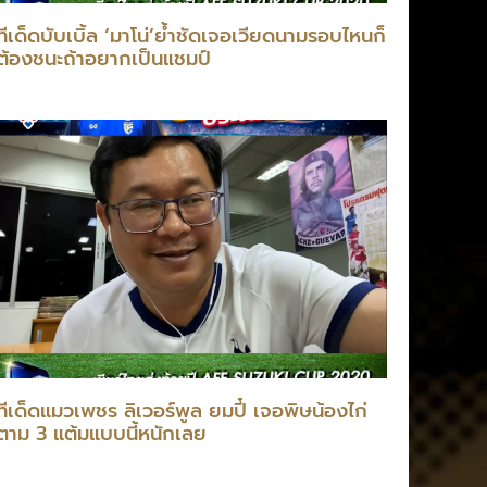
ทีเด็ดบับเบิ้ล ‘มาโน่’ย้ำชัดเจอเวียดนามรอบไหนก็
ต้องชนะถ้าอยากเป็นแชมป์
ทีเด็ดแมวเพชร ลิเวอร์พูล ยมปี๋ เจอพิษน้องไก่
ตาม 3 แต้มแบบนี้หนักเลย