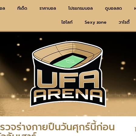
บอล
ทีเด็ด
ราคาบอล
โปรแกรมบอล
ดูบอลสด
ไฮไลท์
Sexy zone
วาไรตี้
ตรวจร่างกายปืนวันศุกร์นี้ก่อน