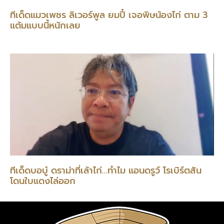
ทีเด็ดแมวเพชร ลิเวอร์พูล ยมปี๋ เจอพิษน้องไก่ ตาม 3
แต้มแบบนี้หนักเลย
ทีเด็ดบอบู๋ ดราม่าที่เล้าไก่…ทำไม แอนดรูว์ โรเบิร์ตสัน
โดนใบแดงไล่ออก