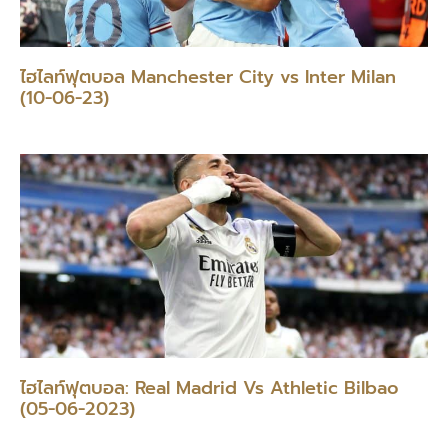
ไฮไลท์ฟุตบอล Manchester City vs Inter Milan
(10-06-23)
ไฮไลท์ฟุตบอล: Real Madrid Vs Athletic Bilbao
(05-06-2023)