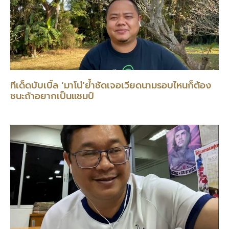
ทีเด็ดบับเบิ้ล ‘มาโน่’ย้ำชัดเจอเวียดนามรอบไหนก็ต้อง
ชนะถ้าอยากเป็นแชมป์