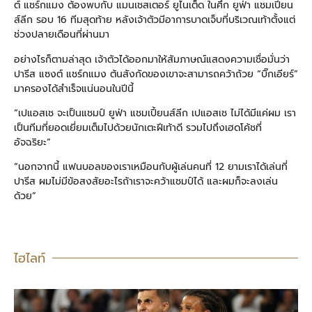
ต์ แชร์กแมง ต้องพบกับ แมนเชสเตอร์ ยูไนเต็ด ในศึก ยูฟ่า แชมเปี้ยน
ส์ลีก รอบ 16 ทีมสุดท้าย หลังเจ้าตัวมีอาการบาดเจ็บที่บริเวณเท้าตั้งแต่
ช่วงปลายเดือนที่ผ่านมา
อย่างไรก็ตามล่าสุด เจ้าตัวได้ออกมาให้สัมภาษณ์แสดงความเชื่อมั่นว่า
ปารีส แซงต์ แชร์กแมง ต้นสังกัดของเขาจะสามารถคว้าถ้วย “บิ๊กเอียร์”
มาครองได้สำเร็จแน่นอนในปีนี้
“เปแอสเช จะเป็นแชมป์ ยูฟ่า แชมเปี้ยนส์ลีก เปแอสเช ไม่ได้มีแค่ผม เรา
เป็นทีมที่ยอดเยี่ยมเต็มไปด้วยนักเตะฝีเท้าดี รวมไปถึงเฮดโค้ชที่
อัจฉริยะ”
“นอกจากนี้ แฟนบอลของเราเหมือนกับผู้เล่นคนที่ 12 ยามเราได้เล่นที่
ปารีส ผมไม่มีข้อสงสัยอะไรถ้าเราจะคว้าแชมป์ได้ และผมก็จะลงเล่น
ด้วย”
ไฮไลท์