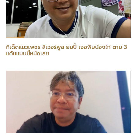
ทีเด็ดแมวเพชร ลิเวอร์พูล ยมปี๋ เจอพิษน้องไก่ ตาม 3
แต้มแบบนี้หนักเลย