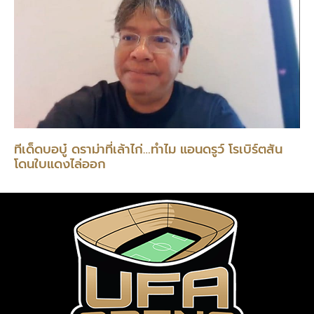
ทีเด็ดบอบู๋ ดราม่าที่เล้าไก่…ทำไม แอนดรูว์ โรเบิร์ตสัน
โดนใบแดงไล่ออก