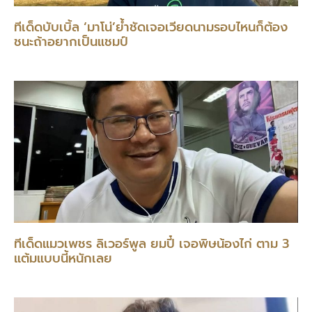
ทีเด็ดบับเบิ้ล ‘มาโน่’ย้ำชัดเจอเวียดนามรอบไหนก็ต้อง
ชนะถ้าอยากเป็นแชมป์
ทีเด็ดแมวเพชร ลิเวอร์พูล ยมปี๋ เจอพิษน้องไก่ ตาม 3
แต้มแบบนี้หนักเลย