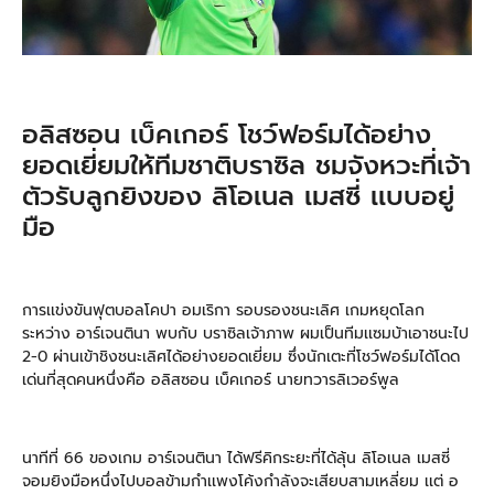
อลิสซอน เบ็คเกอร์ โชว์ฟอร์มได้อย่าง
ยอดเยี่ยมให้ทีมชาติบราซิล ชมจังหวะที่เจ้า
ตัวรับลูกยิงของ ลิโอเนล เมสซี่ เเบบอยู่
มือ
การเเข่งขันฟุตบอลโคปา อมเริกา รอบรองชนะเลิศ เกมหยุดโลก
ระหว่าง อาร์เจนตินา พบกับ บราซิลเจ้าภาพ ผมเป็นทีมเเซมบ้าเอาชนะไป
2-0 ผ่านเข้าชิงชนะเลิศได้อย่างยอดเยี่ยม ซึ่งนักเตะที่โชว์ฟอร์มได้โดด
เด่นที่สุดคนหนึ่งคือ อลิสซอน เบ็คเกอร์ นายทวารลิเวอร์พูล
นาทีที่ 66 ของเกม อาร์เจนตินา ได้ฟรีคิกระยะที่ได้ลุ้น ลิโอเนล เมสซี่
จอมยิงมือหนึ่งไปบอลข้ามกำเเพงโค้งกำลังจะเสียบสามเหลี่ยม เเต่ อ