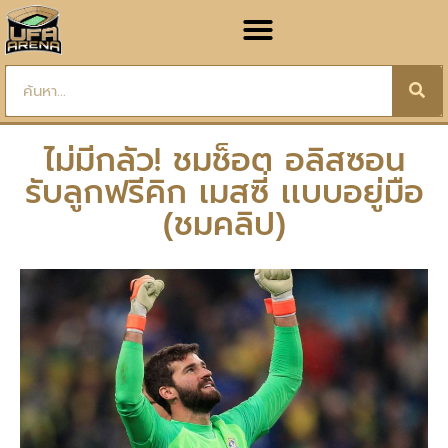
ไม่มีกลัว! ชมช็อต อลิสซอน
รับลูกฟรีคิก เมสซี่ เเบบอยู่มือ
(ชมคลิป)