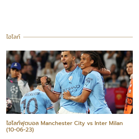
ไฮไลท์
ไฮไลท์ฟุตบอล Manchester City vs Inter Milan
(10-06-23)