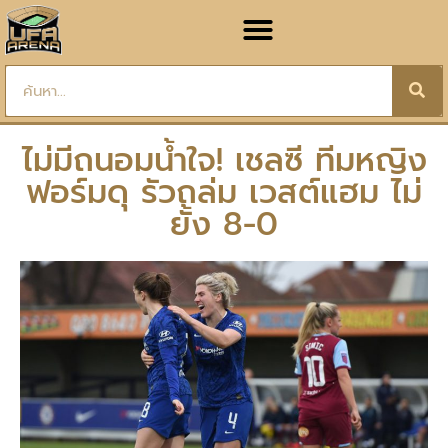
ไม่มีถนอมน้ำใจ! เชลซี ทีมหญิง
ฟอร์มดุ รัวถล่ม เวสต์แฮม ไม่
ยั้ง 8-0