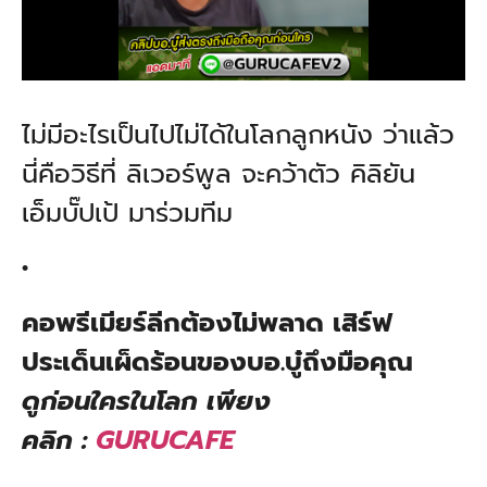
ไม่มีอะไรเป็นไปไม่ได้ในโลกลูกหนัง ว่าแล้ว
นี่คือวิธีที่ ลิเวอร์พูล จะคว้าตัว คิลิยัน
เอ็มบั๊ปเป้ มาร่วมทีม
•
คอพรีเมียร์ลีกต้องไม่พลาด เสิร์ฟ
ประเด็นเผ็ดร้อนของบอ.บู๋ถึงมือคุณ
ดูก่อนใครในโลก เพียง
คลิก :
GURUCAFE