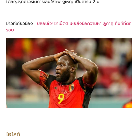
ได้สัญญาถาวรในการเล่นให้ทัพ งูใหญ่ เป็นคำรบ 2 นี้
ข่าวที่เกี่ยวข้อง :
ปลอบใจ! ซาเน็ตติ เผยส่งข้อความหา ลูกากู ทันทีที่ตก
รอบ
ไฮไลท์