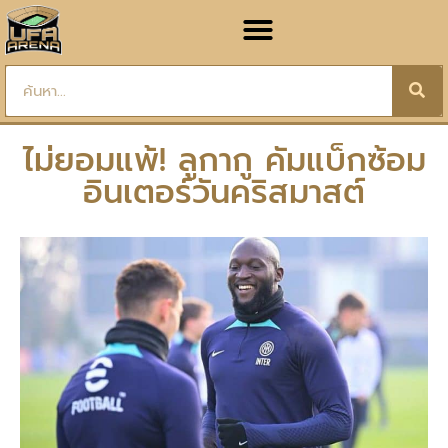
ไม่ยอมแพ้! ลูกากู คัมแบ็กซ้อม
อินเตอร์วันคริสมาสต์