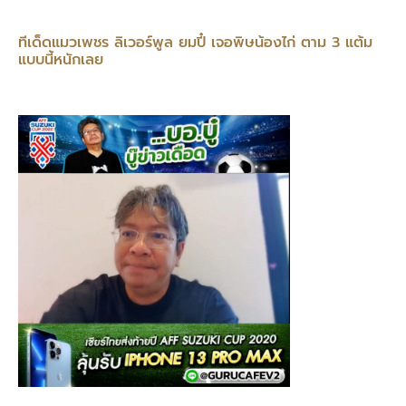
ทีเด็ดแมวเพชร ลิเวอร์พูล ยมปี๋ เจอพิษน้องไก่ ตาม 3 แต้ม
แบบนี้หนักเลย