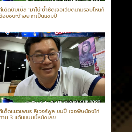
ทีเด็ดบับเบิ้ล ‘มาโน่’ย้ำชัดเจอเวียดนามรอบไหนก็
ต้องชนะถ้าอยากเป็นแชมป์
ทีเด็ดแมวเพชร ลิเวอร์พูล ยมปี๋ เจอพิษน้องไก่
ตาม 3 แต้มแบบนี้หนักเลย