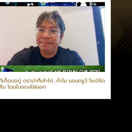
ทีเด็ดบอบู๋ ดราม่าที่เล้าไก่…ทำไม แอนดรูว์ โรเบิร์ต
สัน โดนใบแดงไล่ออก