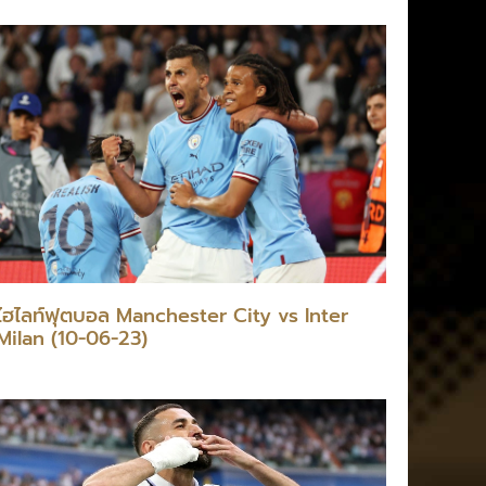
ไฮไลท์ฟุตบอล Manchester City vs Inter
Milan (10-06-23)