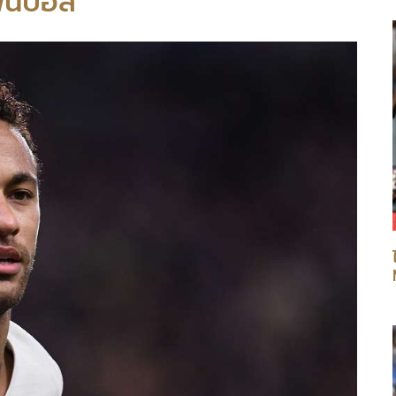
ฟนบอล