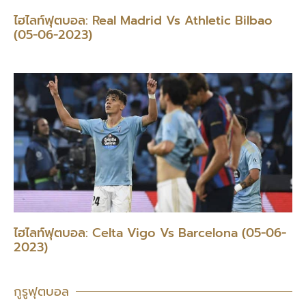
ไฮไลท์ฟุตบอล: Real Madrid Vs Athletic Bilbao
(05-06-2023)
ไฮไลท์ฟุตบอล: Celta Vigo Vs Barcelona (05-06-
2023)
กูรูฟุตบอล