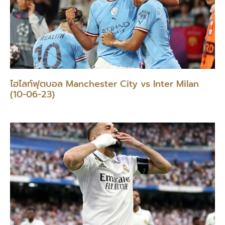
ไฮไลท์ฟุตบอล Manchester City vs Inter Milan
(10-06-23)