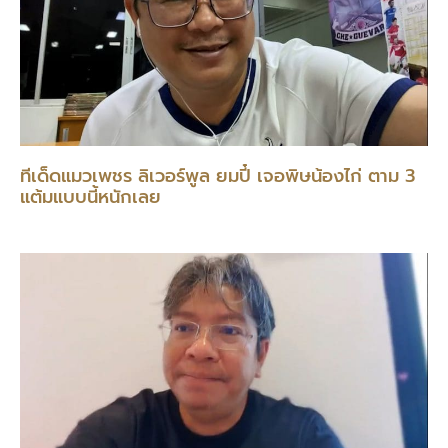
ทีเด็ดแมวเพชร ลิเวอร์พูล ยมปี๋ เจอพิษน้องไก่ ตาม 3
แต้มแบบนี้หนักเลย