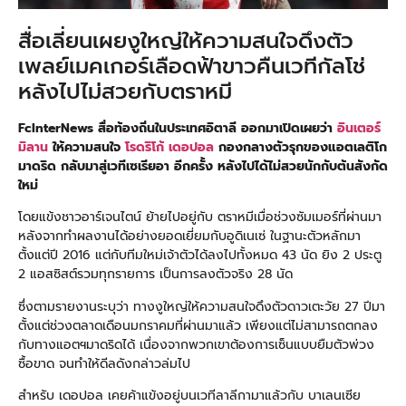
สื่อเลี่ยนเผยงูใหญ่ให้ความสนใจดึงตัว
เพลย์เมคเกอร์เลือดฟ้าขาวคืนเวทีกัลโช่
หลังไปไม่สวยกับตราหมี
FcInterNews สื่อท้องถิ่นในประเทศอิตาลี ออกมาเปิดเผยว่า
อินเตอร์
มิลาน
ให้ความสนใจ
โรดริโก้ เดอปอล
กองกลางตัวรุกของแอตเลติโก
มาดริด กลับมาสู่เวทีเซเรียอา อีกครั้ง หลังไปได้ไม่สวยนักกับต้นสังกัด
ใหม่
โดยแข้งชาวอาร์เจนไตน์ ย้ายไปอยู่กับ ตราหมีเมื่อช่วงซัมเมอร์ที่ผ่านมา
หลังจากทำผลงานได้อย่างยอดเยี่ยมกับอูดิเนเซ่ ในฐานะตัวหลักมา
ตั้งแต่ปี 2016 แต่กับทีมใหม่เจ้าตัวได้ลงไปทั้งหมด 43 นัด ยิง 2 ประตู
2 แอสซิสต์รวมทุกรายการ เป็นการลงตัวจริง 28 นัด
ซึ่งตามรายงานระบุว่า ทางงูใหญ่ให้ความสนใจดึงตัวดาวเตะวัย 27 ปีมา
ตั้งแต่ช่วงตลาดเดือนมกราคมที่ผ่านมาแล้ว เพียงแต่ไม่สามารถตกลง
กับทางแอตฯมาดริดได้ เนื่องจากพวกเขาต้องการเซ็นแบบยืมตัวพ่วง
ซื้อขาด จนทำให้ดีลดังกล่าวล่มไป
สำหรับ เดอปอล เคยค้าแข้งอยู่บนเวทีลาลีกามาแล้วกับ บาเลนเซีย