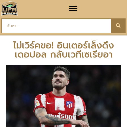
ไม่เวิร์คขอ! อินเตอร์เล็งดึง
เดอปอล กลับเวทีเซเรียอา