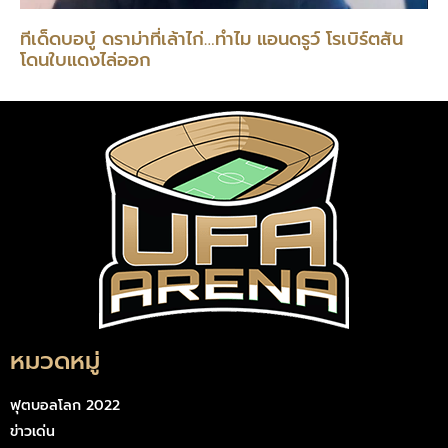
ทีเด็ดบอบู๋ ดราม่าที่เล้าไก่…ทำไม แอนดรูว์ โรเบิร์ตสัน
โดนใบแดงไล่ออก
หมวดหมู่
ฟุตบอลโลก 2022
ข่าวเด่น