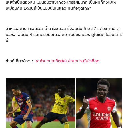
เลยจำเป็นต้องล้ม แน่นอนว่าเขาคงจะโกรธผมมาก เป็นผมก็คงโมโห
เหมือนกัน แต่มันก็เป็นแบบนั้นไปแล้ว มันคือจุดโทษ”
สำหรับสถานการณ์เวลานี้ อาร์เซน่อล รั้งอันดับ 5 มี 57 แต้มเท่ากับ ส
เปอร์ส อันดับ 4 และเตรียมจะดวลกับ แมนเชสเตอร์ ยูไนเต็ด ในวันเสาร์
นี้
ข่าวที่เกี่ยวข้อง :
ซาก้ายกบุสเก็ตส์คู่แข่งน่าประทับใจที่สุด