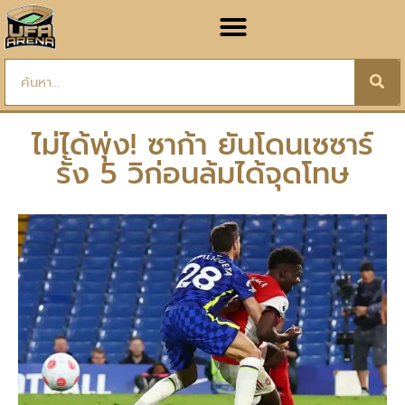
ไม่ได้พุ่ง! ซาก้า ยันโดนเซซาร์
รั้ง 5 วิก่อนล้มได้จุดโทษ