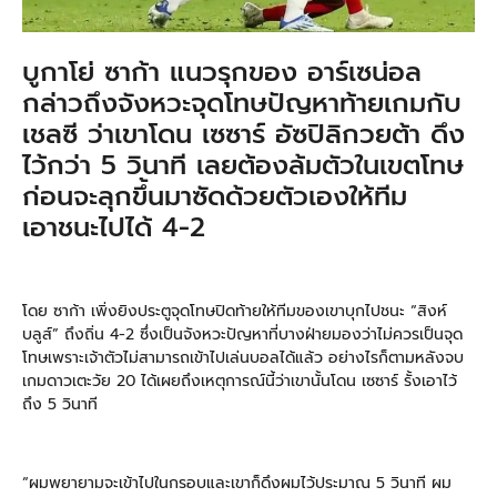
บูกาโย่ ซาก้า แนวรุกของ อาร์เซน่อล
กล่าวถึงจังหวะจุดโทษปัญหาท้ายเกมกับ
เชลซี ว่าเขาโดน เซซาร์ อัซปิลิกวยต้า ดึง
ไว้กว่า 5 วินาที เลยต้องล้มตัวในเขตโทษ
ก่อนจะลุกขึ้นมาซัดด้วยตัวเองให้ทีม
เอาชนะไปได้ 4-2
โดย ซาก้า เพิ่งยิงประตูจุดโทษปิดท้ายให้ทีมของเขาบุกไปชนะ “สิงห์
บลูส์” ถึงถิ่น 4-2 ซึ่งเป็นจังหวะปัญหาที่บางฝ่ายมองว่าไม่ควรเป็นจุด
โทษเพราะเจ้าตัวไม่สามารถเข้าไปเล่นบอลได้แล้ว อย่างไรก็ตามหลังจบ
เกมดาวเตะวัย 20 ได้เผยถึงเหตุการณ์นี้ว่าเขานั้นโดน เซซาร์ รั้งเอาไว้
ถึง 5 วินาที
“ผมพยายามจะเข้าไปในกรอบและเขาก็ดึงผมไว้ประมาณ 5 วินาที ผม