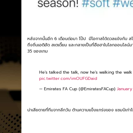
หลังจากนั้นอีก 6 เดือนต่อมา โป๊ป มีโอกาสได้ดวลแข้งกับ สโ
ถึงถิ่นเอติฮัด สเตเดี้ยม และกลายเป็นที่ฮือฮาในโลกออนไลน์มาก
35 ของเกม
He's talked the talk, now he's walking the walk
pic.twitter.com/imOUFGDaid
— Emirates FA Cup (@EmiratesFACup)
January
น่าเสียดายที่ทีมจากลีกวัน ต้านความแข็งแกร่งของ แชมป์เก่าไม