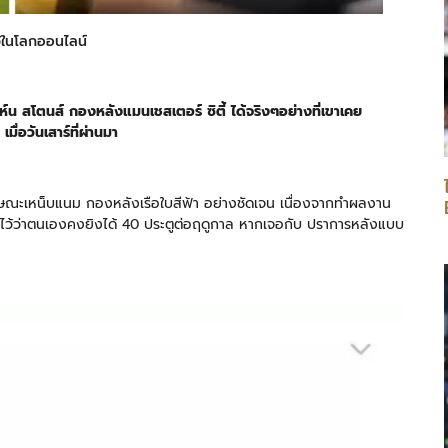
ไว้ในโลกออนไลน์
์น สโตนส์ กองหลังแมนเชสเตอร์ ซิตี้ ได้จริงๆอย่างที่เขาเคย
ื่อวันเสาร์ที่ผ่านมา
กษณะเหน็บแนม กองหลังเรือใบสีฟ้า อย่างชัดเจน เนื่องจากทำผลงาน
ลั่นไว้ว่าตนเองคงยิงได้ 40 ประตูต่อฤดูกาล หากเจอกับ ปราการหลังแบบ