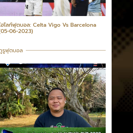
ไฮไลท์ฟุตบอล: Celta Vigo Vs Barcelona
(05-06-2023)
กูรูฟุตบอล