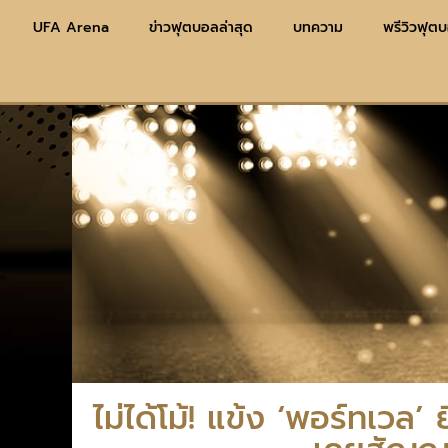
UFA Arena
ข่าวฟุตบอลล่าสุด
บทความ
พรีวิวฟุต
ไม่ได้โม้! แข้ง ‘พอร์ทเวล’ ย