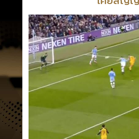
เคยสัญญา