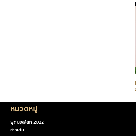
หมวดหมู่
ฟุตบอลโลก 2022
ข่าวเด่น