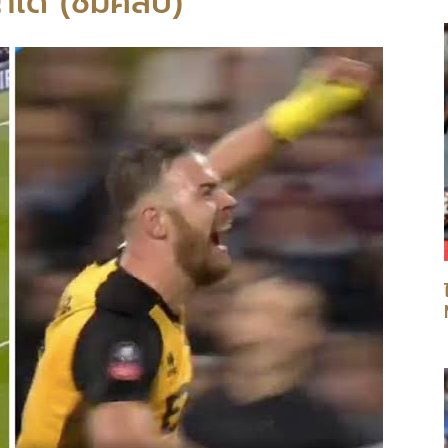
ได้ (ชมคลิป)