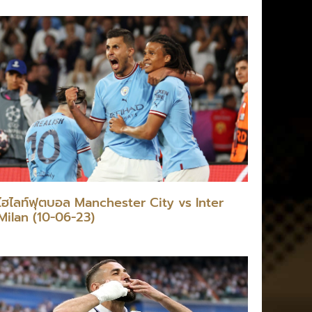
ไฮไลท์ฟุตบอล Manchester City vs Inter
Milan (10-06-23)