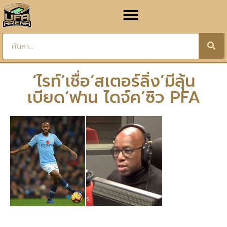
‘ไรท์’เชื่อ‘สเตอร์ลิ่ง’มีลุ้น
เบียด‘ฟาน ไดจ์ค’ซิว PFA