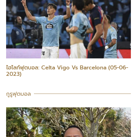
ไฮไลท์ฟุตบอล: Celta Vigo Vs Barcelona (05-06-
2023)
กูรูฟุตบอล