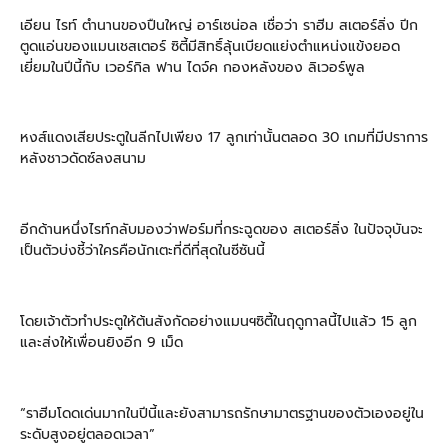
เอียน ไรท์ ตำนานของปืนใหญ่ อาร์เซน่อล เชื่อว่า ราฮีม สเตอร์ลิ่ง ปีก
ตูดแอ่นของแมนเชสเตอร์ ซิตี้มีสิทธิ์ลุ้นเบียดแย่งตำแหน่งแข้งยอด
เยี่ยมในปีนี้กับ เวอร์กิล ฟาน ไดจ์ค กองหลังของ ลิเวอร์พูล
หงส์แดงเสียประตูในลีกไปเพียง 17 ลูกเท่านั้นตลอด 30 เกมที่มีปราการ
หลังชาวดัดซ์ลงสนาม
อีกด้านหนึ่งไรท์กลับมองว่าฟอร์มที่กระฉูดของ สเตอร์ลิ่ง ในปัจจุบันจะ
เป็นตัวบ่งชี้ว่าใครคือนักเตะที่ดีที่สุดในซีซันนี้
โดยเจ้าตัวทำประตูให้ต้นสังกัดอย่างแมนฯซิตี้ในฤดูกาลนี้ไปแล้ว 15 ลูก
และส่งให้เพื่อนยิงอีก 9 เม็ด
“ราฮีมโดดเด่นมากในปีนี้และยังสามารถรักษามาตรฐานของตัวเองอยู่ใน
ระดับสูงอยู่ตลอดเวลา”