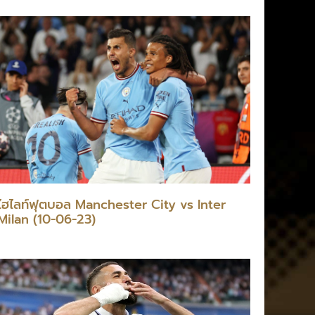
ไฮไลท์ฟุตบอล Manchester City vs Inter
Milan (10-06-23)