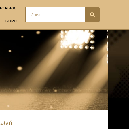
ผลบอลสด
GURU
ไฮไลท์