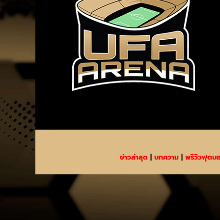
ข่าวล่าสุด
|
บทความ
|
พรีวิวฟุตบ