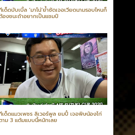
ทีเด็ดบับเบิ้ล ‘มาโน่’ย้ำชัดเจอเวียดนามรอบไหนก็
ต้องชนะถ้าอยากเป็นแชมป์
ทีเด็ดแมวเพชร ลิเวอร์พูล ยมปี๋ เจอพิษน้องไก่
ตาม 3 แต้มแบบนี้หนักเลย