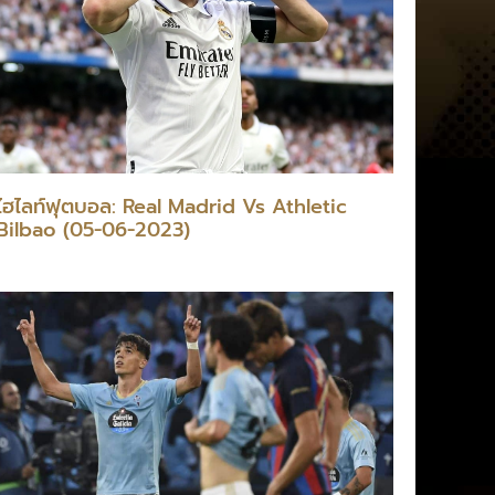
ไฮไลท์ฟุตบอล: Real Madrid Vs Athletic
Bilbao (05-06-2023)