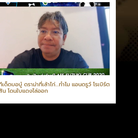
ทีเด็ดบอบู๋ ดราม่าที่เล้าไก่…ทำไม แอนดรูว์ โรเบิร์ต
สัน โดนใบแดงไล่ออก