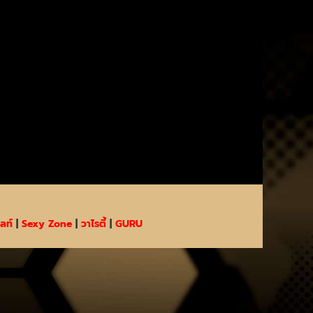
ลท์
|
Sexy Zone
|
วาไรตี้
|
GURU