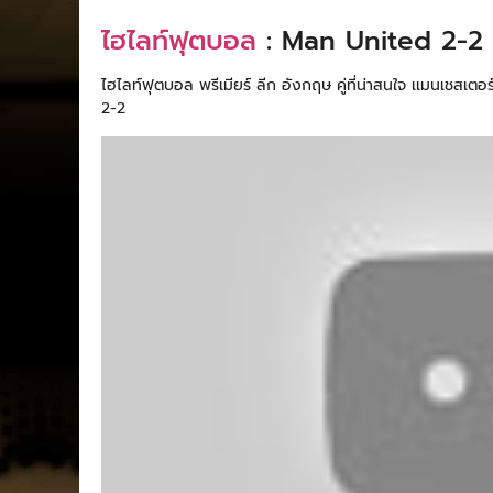
ไฮไลท์ฟุตบอล
: Man United 2-2 A
ไฮไลท์ฟุตบอล พรีเมียร์ ลีก อังกฤษ คู่ที่น่าสนใจ เเมนเชสเตอ
2-2