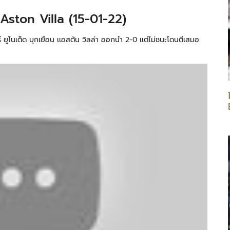
ston Villa (15-01-22)
ร์ ยูไนเต็ด บุกเยือน เเอสตัน วิลล่า ออกนำ 2-0 เเต่ไม่ชนะโดนตีเสมอ