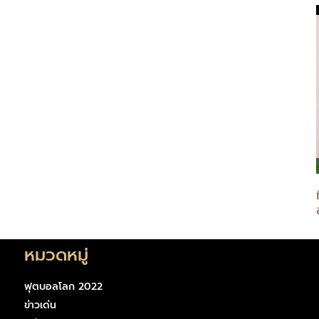
หมวดหมู่
ฟุตบอลโลก 2022
ข่าวเด่น